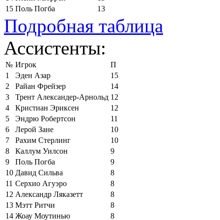
15
Поль Погба
13
Подробная таблица
Ассистенты:
№
Игрок
П
1
Эден Азар
15
2
Райан Фрейзер
14
3
Трент Александер-Арнольд
12
4
Кристиан Эриксен
12
5
Эндрю Робертсон
11
6
Лерой Зане
10
7
Рахим Стерлинг
10
8
Каллум Уилсон
9
9
Поль Погба
9
10
Давид Сильва
8
11
Серхио Агуэро
8
12
Александр Ляказетт
8
13
Мэтт Ритчи
8
14
Жоау Моутинью
8