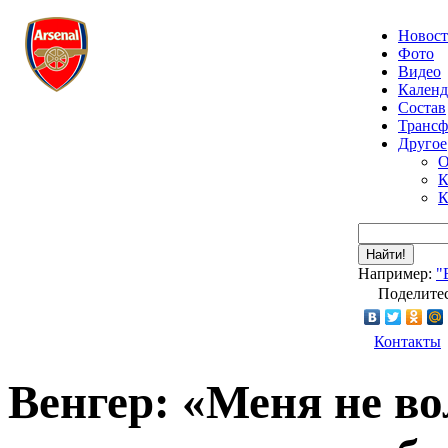
Новос
Фото
Видео
Календ
Состав
Транс
Другое
О
К
К
Найти!
Например:
"
Поделитес
Контакты
Венгер: «Меня не в