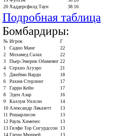
20
Хаддерсфилд Таун
38
16
Подробная таблица
Бомбардиры:
№
Игрок
Г
1
Садио Мане
22
2
Мохамед Салах
22
3
Пьер-Эмерик Обамеянг
22
4
Серхио Агуэро
21
5
Джейми Варди
18
6
Рахим Стерлинг
17
7
Гарри Кейн
17
8
Эден Азар
16
9
Каллум Уилсон
14
10
Александр Ляказетт
13
11
Ришарлисон
13
12
Рауль Хименес
13
13
Гилфи Тор Сигурдссон
13
14
Гленн Мюррей
13