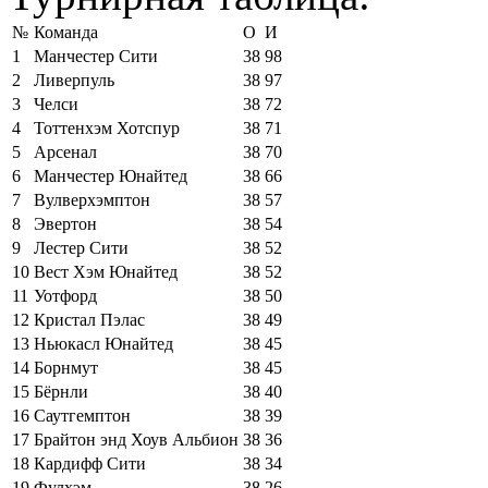
№
Команда
О
И
1
Манчестер Сити
38
98
2
Ливерпуль
38
97
3
Челси
38
72
4
Тоттенхэм Хотспур
38
71
5
Арсенал
38
70
6
Манчестер Юнайтед
38
66
7
Вулверхэмптон
38
57
8
Эвертон
38
54
9
Лестер Сити
38
52
10
Вест Хэм Юнайтед
38
52
11
Уотфорд
38
50
12
Кристал Пэлас
38
49
13
Ньюкасл Юнайтед
38
45
14
Борнмут
38
45
15
Бёрнли
38
40
16
Саутгемптон
38
39
17
Брайтон энд Хоув Альбион
38
36
18
Кардифф Сити
38
34
19
Фулхэм
38
26