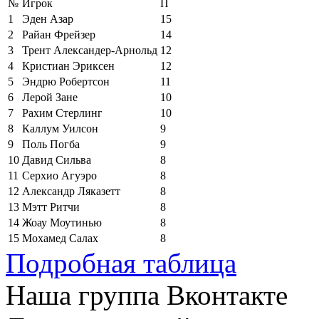
№
Игрок
П
1
Эден Азар
15
2
Райан Фрейзер
14
3
Трент Александер-Арнольд
12
4
Кристиан Эриксен
12
5
Эндрю Робертсон
11
6
Лерой Зане
10
7
Рахим Стерлинг
10
8
Каллум Уилсон
9
9
Поль Погба
9
10
Давид Сильва
8
11
Серхио Агуэро
8
12
Александр Ляказетт
8
13
Мэтт Ритчи
8
14
Жоау Моутинью
8
15
Мохамед Салах
8
Подробная таблица
Наша группа Вконтакте