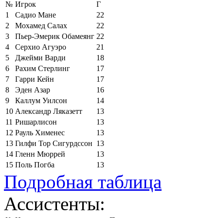
№
Игрок
Г
1
Садио Мане
22
2
Мохамед Салах
22
3
Пьер-Эмерик Обамеянг
22
4
Серхио Агуэро
21
5
Джейми Варди
18
6
Рахим Стерлинг
17
7
Гарри Кейн
17
8
Эден Азар
16
9
Каллум Уилсон
14
10
Александр Ляказетт
13
11
Ришарлисон
13
12
Рауль Хименес
13
13
Гилфи Тор Сигурдссон
13
14
Гленн Мюррей
13
15
Поль Погба
13
Подробная таблица
Ассистенты: