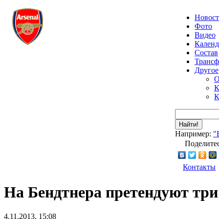
Новос
Фото
Видео
Календ
Состав
Транс
Другое
О
К
К
Найти!
Например:
"
Поделитес
Контакты
На Бендтнера претендуют три
4.11.2013, 15:08