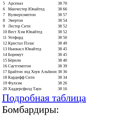
5
Арсенал
38
70
6
Манчестер Юнайтед
38
66
7
Вулверхэмптон
38
57
8
Эвертон
38
54
9
Лестер Сити
38
52
10
Вест Хэм Юнайтед
38
52
11
Уотфорд
38
50
12
Кристал Пэлас
38
49
13
Ньюкасл Юнайтед
38
45
14
Борнмут
38
45
15
Бёрнли
38
40
16
Саутгемптон
38
39
17
Брайтон энд Хоув Альбион
38
36
18
Кардифф Сити
38
34
19
Фулхэм
38
26
20
Хаддерсфилд Таун
38
16
Подробная таблица
Бомбардиры: