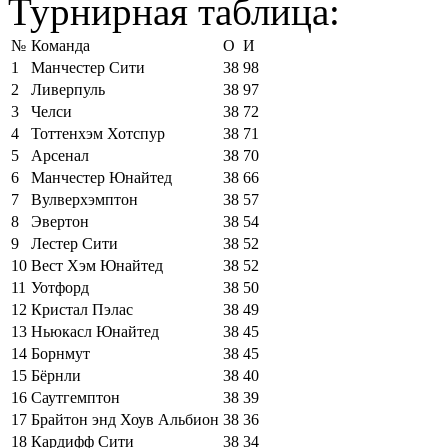
Турнирная таблица:
№
Команда
О
И
1
Манчестер Сити
38
98
2
Ливерпуль
38
97
3
Челси
38
72
4
Тоттенхэм Хотспур
38
71
5
Арсенал
38
70
6
Манчестер Юнайтед
38
66
7
Вулверхэмптон
38
57
8
Эвертон
38
54
9
Лестер Сити
38
52
10
Вест Хэм Юнайтед
38
52
11
Уотфорд
38
50
12
Кристал Пэлас
38
49
13
Ньюкасл Юнайтед
38
45
14
Борнмут
38
45
15
Бёрнли
38
40
16
Саутгемптон
38
39
17
Брайтон энд Хоув Альбион
38
36
18
Кардифф Сити
38
34