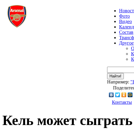
Новос
Фото
Видео
Календ
Состав
Транс
Другое
О
К
К
Найти!
Например:
"
Поделитес
Контакты
Кель может сыграть