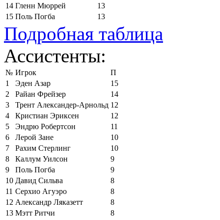
14
Гленн Мюррей
13
15
Поль Погба
13
Подробная таблица
Ассистенты:
№
Игрок
П
1
Эден Азар
15
2
Райан Фрейзер
14
3
Трент Александер-Арнольд
12
4
Кристиан Эриксен
12
5
Эндрю Робертсон
11
6
Лерой Зане
10
7
Рахим Стерлинг
10
8
Каллум Уилсон
9
9
Поль Погба
9
10
Давид Сильва
8
11
Серхио Агуэро
8
12
Александр Ляказетт
8
13
Мэтт Ритчи
8