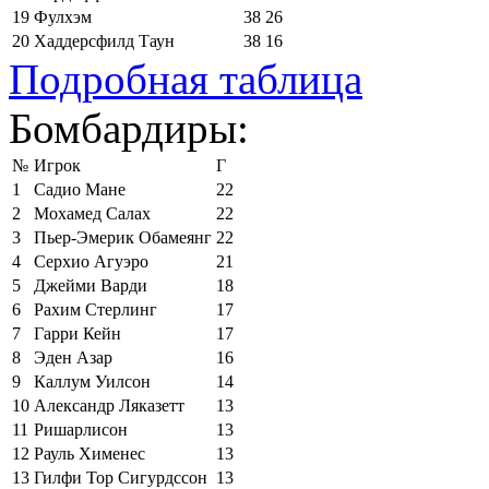
19
Фулхэм
38
26
20
Хаддерсфилд Таун
38
16
Подробная таблица
Бомбардиры:
№
Игрок
Г
1
Садио Мане
22
2
Мохамед Салах
22
3
Пьер-Эмерик Обамеянг
22
4
Серхио Агуэро
21
5
Джейми Варди
18
6
Рахим Стерлинг
17
7
Гарри Кейн
17
8
Эден Азар
16
9
Каллум Уилсон
14
10
Александр Ляказетт
13
11
Ришарлисон
13
12
Рауль Хименес
13
13
Гилфи Тор Сигурдссон
13