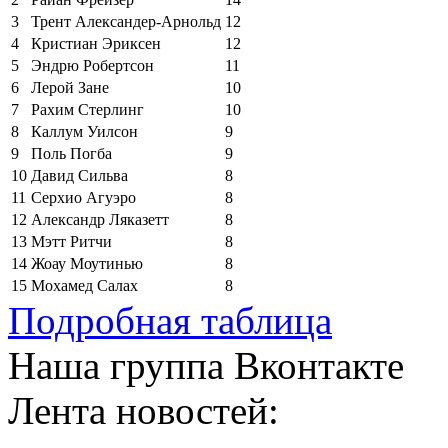
3
Трент Александер-Арнольд
12
4
Кристиан Эриксен
12
5
Эндрю Робертсон
11
6
Лерой Зане
10
7
Рахим Стерлинг
10
8
Каллум Уилсон
9
9
Поль Погба
9
10
Давид Сильва
8
11
Серхио Агуэро
8
12
Александр Ляказетт
8
13
Мэтт Ритчи
8
14
Жоау Моутинью
8
15
Мохамед Салах
8
Подробная таблица
Наша группа Вконтакте
Лента новостей: