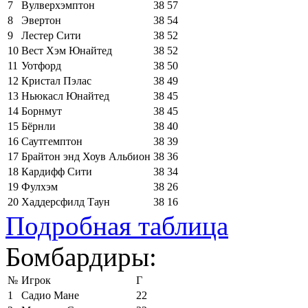
7
Вулверхэмптон
38
57
8
Эвертон
38
54
9
Лестер Сити
38
52
10
Вест Хэм Юнайтед
38
52
11
Уотфорд
38
50
12
Кристал Пэлас
38
49
13
Ньюкасл Юнайтед
38
45
14
Борнмут
38
45
15
Бёрнли
38
40
16
Саутгемптон
38
39
17
Брайтон энд Хоув Альбион
38
36
18
Кардифф Сити
38
34
19
Фулхэм
38
26
20
Хаддерсфилд Таун
38
16
Подробная таблица
Бомбардиры:
№
Игрок
Г
1
Садио Мане
22