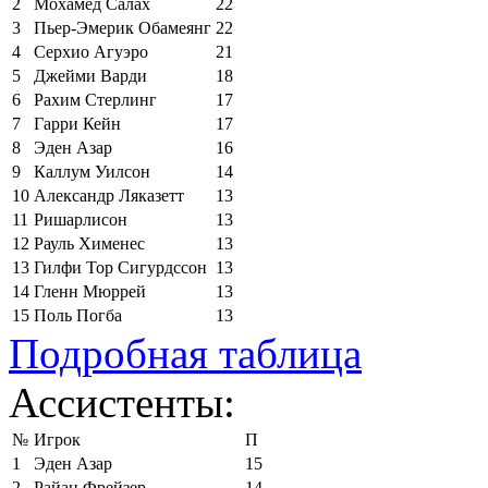
2
Мохамед Салах
22
3
Пьер-Эмерик Обамеянг
22
4
Серхио Агуэро
21
5
Джейми Варди
18
6
Рахим Стерлинг
17
7
Гарри Кейн
17
8
Эден Азар
16
9
Каллум Уилсон
14
10
Александр Ляказетт
13
11
Ришарлисон
13
12
Рауль Хименес
13
13
Гилфи Тор Сигурдссон
13
14
Гленн Мюррей
13
15
Поль Погба
13
Подробная таблица
Ассистенты:
№
Игрок
П
1
Эден Азар
15
2
Райан Фрейзер
14