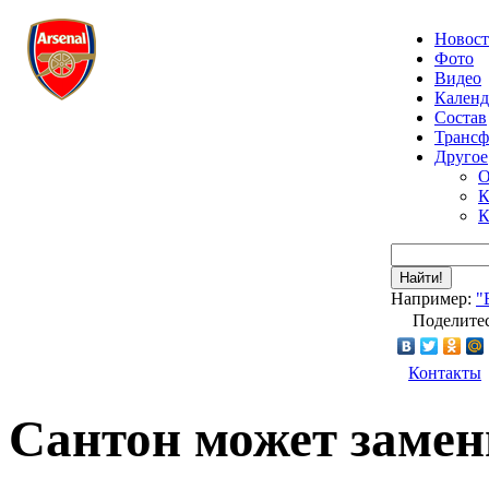
Новос
Фото
Видео
Календ
Состав
Транс
Другое
О
К
К
Найти!
Например:
"
Поделитес
Контакты
Сантон может замен