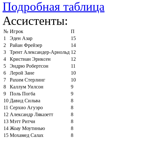
Подробная таблица
Ассистенты:
№
Игрок
П
1
Эден Азар
15
2
Райан Фрейзер
14
3
Трент Александер-Арнольд
12
4
Кристиан Эриксен
12
5
Эндрю Робертсон
11
6
Лерой Зане
10
7
Рахим Стерлинг
10
8
Каллум Уилсон
9
9
Поль Погба
9
10
Давид Сильва
8
11
Серхио Агуэро
8
12
Александр Ляказетт
8
13
Мэтт Ритчи
8
14
Жоау Моутинью
8
15
Мохамед Салах
8