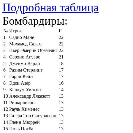
Подробная таблица
Бомбардиры:
№
Игрок
Г
1
Садио Мане
22
2
Мохамед Салах
22
3
Пьер-Эмерик Обамеянг
22
4
Серхио Агуэро
21
5
Джейми Варди
18
6
Рахим Стерлинг
17
7
Гарри Кейн
17
8
Эден Азар
16
9
Каллум Уилсон
14
10
Александр Ляказетт
13
11
Ришарлисон
13
12
Рауль Хименес
13
13
Гилфи Тор Сигурдссон
13
14
Гленн Мюррей
13
15
Поль Погба
13