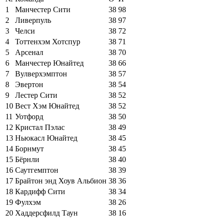
1
Манчестер Сити
38
98
2
Ливерпуль
38
97
3
Челси
38
72
4
Тоттенхэм Хотспур
38
71
5
Арсенал
38
70
6
Манчестер Юнайтед
38
66
7
Вулверхэмптон
38
57
8
Эвертон
38
54
9
Лестер Сити
38
52
10
Вест Хэм Юнайтед
38
52
11
Уотфорд
38
50
12
Кристал Пэлас
38
49
13
Ньюкасл Юнайтед
38
45
14
Борнмут
38
45
15
Бёрнли
38
40
16
Саутгемптон
38
39
17
Брайтон энд Хоув Альбион
38
36
18
Кардифф Сити
38
34
19
Фулхэм
38
26
20
Хаддерсфилд Таун
38
16