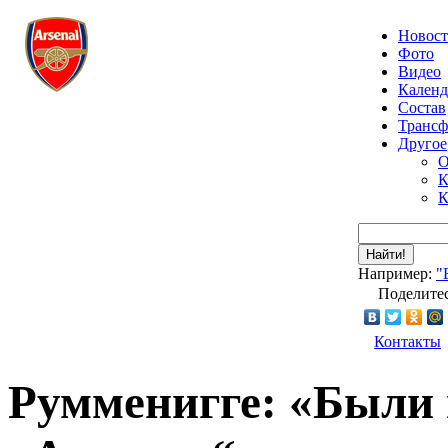
Новос
Фото
Видео
Календ
Состав
Транс
Другое
О
К
К
Найти!
Например:
"
Поделитес
Контакты
Румменигге: «Были 