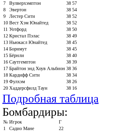
7
Вулверхэмптон
38
57
8
Эвертон
38
54
9
Лестер Сити
38
52
10
Вест Хэм Юнайтед
38
52
11
Уотфорд
38
50
12
Кристал Пэлас
38
49
13
Ньюкасл Юнайтед
38
45
14
Борнмут
38
45
15
Бёрнли
38
40
16
Саутгемптон
38
39
17
Брайтон энд Хоув Альбион
38
36
18
Кардифф Сити
38
34
19
Фулхэм
38
26
20
Хаддерсфилд Таун
38
16
Подробная таблица
Бомбардиры:
№
Игрок
Г
1
Садио Мане
22