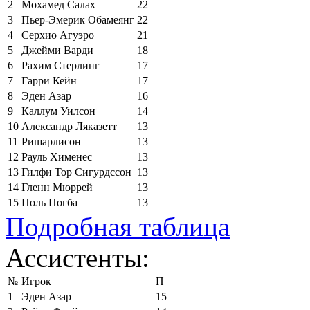
2
Мохамед Салах
22
3
Пьер-Эмерик Обамеянг
22
4
Серхио Агуэро
21
5
Джейми Варди
18
6
Рахим Стерлинг
17
7
Гарри Кейн
17
8
Эден Азар
16
9
Каллум Уилсон
14
10
Александр Ляказетт
13
11
Ришарлисон
13
12
Рауль Хименес
13
13
Гилфи Тор Сигурдссон
13
14
Гленн Мюррей
13
15
Поль Погба
13
Подробная таблица
Ассистенты:
№
Игрок
П
1
Эден Азар
15