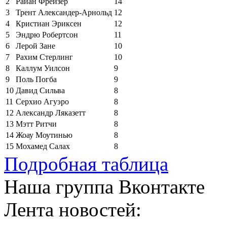
2
Райан Фрейзер
14
3
Трент Александер-Арнольд
12
4
Кристиан Эриксен
12
5
Эндрю Робертсон
11
6
Лерой Зане
10
7
Рахим Стерлинг
10
8
Каллум Уилсон
9
9
Поль Погба
9
10
Давид Сильва
8
11
Серхио Агуэро
8
12
Александр Ляказетт
8
13
Мэтт Ритчи
8
14
Жоау Моутинью
8
15
Мохамед Салах
8
Подробная таблица
Наша группа Вконтакте
Лента новостей: