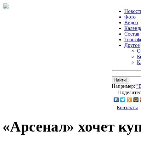
Новост
Фото
Видео
Календ
Состав
Трансф
Другое
О
К
К
Найти!
Например:
"
Поделитес
Контакты
«Арсенал» хочет ку