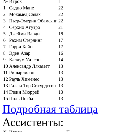
№
Игрок
Г
1
Садио Мане
22
2
Мохамед Салах
22
3
Пьер-Эмерик Обамеянг
22
4
Серхио Агуэро
21
5
Джейми Варди
18
6
Рахим Стерлинг
17
7
Гарри Кейн
17
8
Эден Азар
16
9
Каллум Уилсон
14
10
Александр Ляказетт
13
11
Ришарлисон
13
12
Рауль Хименес
13
13
Гилфи Тор Сигурдссон
13
14
Гленн Мюррей
13
15
Поль Погба
13
Подробная таблица
Ассистенты: