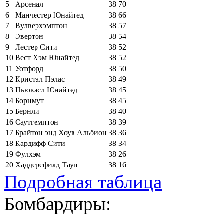
5
Арсенал
38
70
6
Манчестер Юнайтед
38
66
7
Вулверхэмптон
38
57
8
Эвертон
38
54
9
Лестер Сити
38
52
10
Вест Хэм Юнайтед
38
52
11
Уотфорд
38
50
12
Кристал Пэлас
38
49
13
Ньюкасл Юнайтед
38
45
14
Борнмут
38
45
15
Бёрнли
38
40
16
Саутгемптон
38
39
17
Брайтон энд Хоув Альбион
38
36
18
Кардифф Сити
38
34
19
Фулхэм
38
26
20
Хаддерсфилд Таун
38
16
Подробная таблица
Бомбардиры: