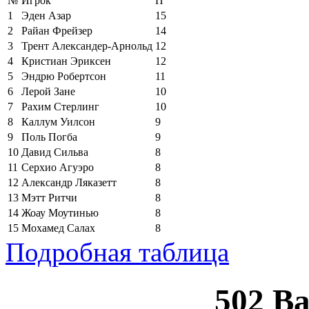
№
Игрок
П
1
Эден Азар
15
2
Райан Фрейзер
14
3
Трент Александер-Арнольд
12
4
Кристиан Эриксен
12
5
Эндрю Робертсон
11
6
Лерой Зане
10
7
Рахим Стерлинг
10
8
Каллум Уилсон
9
9
Поль Погба
9
10
Давид Сильва
8
11
Серхио Агуэро
8
12
Александр Ляказетт
8
13
Мэтт Ритчи
8
14
Жоау Моутинью
8
15
Мохамед Салах
8
Подробная таблица
502 B