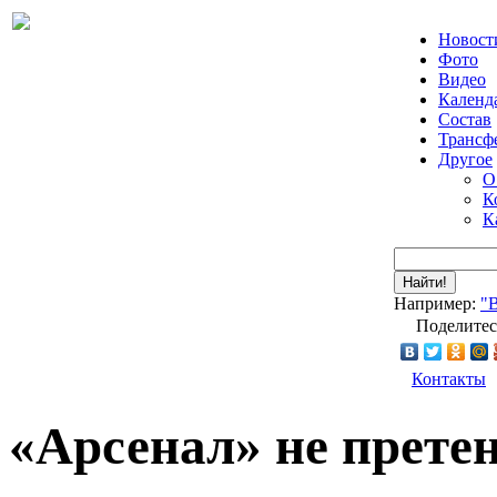
Новост
Фото
Видео
Календ
Состав
Трансф
Другое
О
К
К
Найти!
Например:
"
Поделитес
Контакты
«Арсенал» не претен