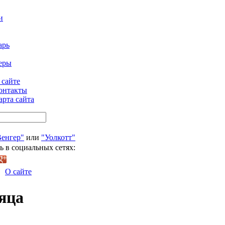
и
арь
еры
 сайте
онтакты
арта сайта
Венгер"
или
"Уолкотт"
ь в социальных сетях:
О сайте
яца