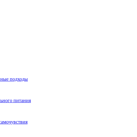
нные подходы
льного питания
самочувствия