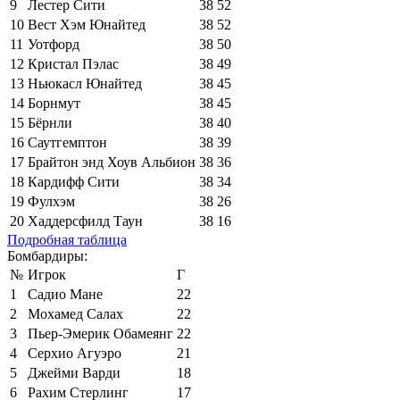
9
Лестер Сити
38
52
10
Вест Хэм Юнайтед
38
52
11
Уотфорд
38
50
12
Кристал Пэлас
38
49
13
Ньюкасл Юнайтед
38
45
14
Борнмут
38
45
15
Бёрнли
38
40
16
Саутгемптон
38
39
17
Брайтон энд Хоув Альбион
38
36
18
Кардифф Сити
38
34
19
Фулхэм
38
26
20
Хаддерсфилд Таун
38
16
Подробная таблица
Бомбардиры:
№
Игрок
Г
1
Садио Мане
22
2
Мохамед Салах
22
3
Пьер-Эмерик Обамеянг
22
4
Серхио Агуэро
21
5
Джейми Варди
18
6
Рахим Стерлинг
17