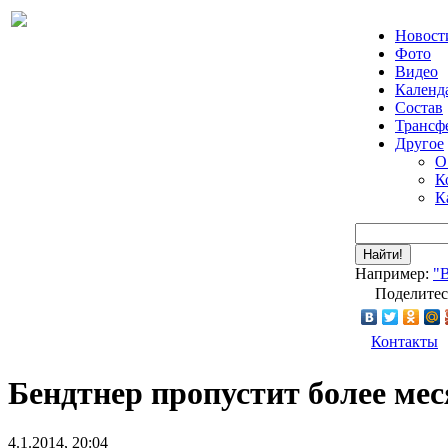
Новост
Фото
Видео
Календ
Состав
Трансф
Другое
О
К
К
Найти!
Например:
"
Поделитес
Контакты
Бендтнер пропустит более мес
4.1.2014, 20:04