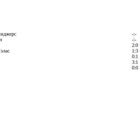
йнджерс
-:-
н
-:-
2:0
элас
1:3
0:1
3:1
0:0