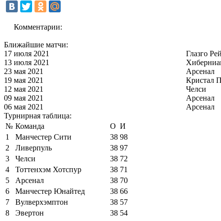
Комментарии:
Ближайшие матчи:
17 июля 2021
Глазго Ре
13 июля 2021
Хиберниа
23 мая 2021
Арсенал
19 мая 2021
Кристал П
12 мая 2021
Челси
09 мая 2021
Арсенал
06 мая 2021
Арсенал
Турнирная таблица:
№
Команда
О
И
1
Манчестер Сити
38
98
2
Ливерпуль
38
97
3
Челси
38
72
4
Тоттенхэм Хотспур
38
71
5
Арсенал
38
70
6
Манчестер Юнайтед
38
66
7
Вулверхэмптон
38
57
8
Эвертон
38
54