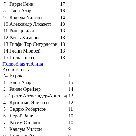
7
Гарри Кейн
17
8
Эден Азар
16
9
Каллум Уилсон
14
10
Александр Ляказетт
13
11
Ришарлисон
13
12
Рауль Хименес
13
13
Гилфи Тор Сигурдссон
13
14
Гленн Мюррей
13
15
Поль Погба
13
Подробная таблица
Ассистенты:
№
Игрок
П
1
Эден Азар
15
2
Райан Фрейзер
14
3
Трент Александер-Арнольд
12
4
Кристиан Эриксен
12
5
Эндрю Робертсон
11
6
Лерой Зане
10
7
Рахим Стерлинг
10
8
Каллум Уилсон
9
9
Поль Погба
9