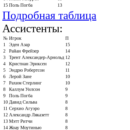
15
Поль Погба
13
Подробная таблица
Ассистенты:
№
Игрок
П
1
Эден Азар
15
2
Райан Фрейзер
14
3
Трент Александер-Арнольд
12
4
Кристиан Эриксен
12
5
Эндрю Робертсон
11
6
Лерой Зане
10
7
Рахим Стерлинг
10
8
Каллум Уилсон
9
9
Поль Погба
9
10
Давид Сильва
8
11
Серхио Агуэро
8
12
Александр Ляказетт
8
13
Мэтт Ритчи
8
14
Жоау Моутинью
8