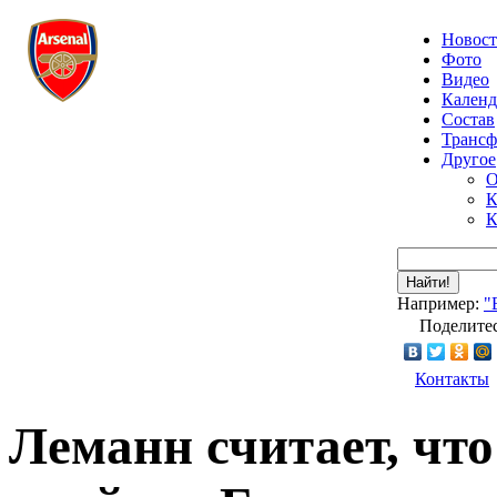
Новос
Фото
Видео
Календ
Состав
Транс
Другое
О
К
К
Найти!
Например:
"
Поделитес
Контакты
Леманн считает, чт