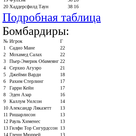
20
Хаддерсфилд Таун
38
16
Подробная таблица
Бомбардиры:
№
Игрок
Г
1
Садио Мане
22
2
Мохамед Салах
22
3
Пьер-Эмерик Обамеянг
22
4
Серхио Агуэро
21
5
Джейми Варди
18
6
Рахим Стерлинг
17
7
Гарри Кейн
17
8
Эден Азар
16
9
Каллум Уилсон
14
10
Александр Ляказетт
13
11
Ришарлисон
13
12
Рауль Хименес
13
13
Гилфи Тор Сигурдссон
13
14
Гленн Мюррей
13