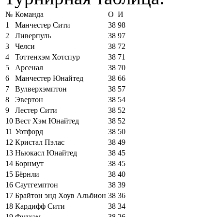
№
Команда
О
И
1
Манчестер Сити
38
98
2
Ливерпуль
38
97
3
Челси
38
72
4
Тоттенхэм Хотспур
38
71
5
Арсенал
38
70
6
Манчестер Юнайтед
38
66
7
Вулверхэмптон
38
57
8
Эвертон
38
54
9
Лестер Сити
38
52
10
Вест Хэм Юнайтед
38
52
11
Уотфорд
38
50
12
Кристал Пэлас
38
49
13
Ньюкасл Юнайтед
38
45
14
Борнмут
38
45
15
Бёрнли
38
40
16
Саутгемптон
38
39
17
Брайтон энд Хоув Альбион
38
36
18
Кардифф Сити
38
34
19
Фулхэм
38
26