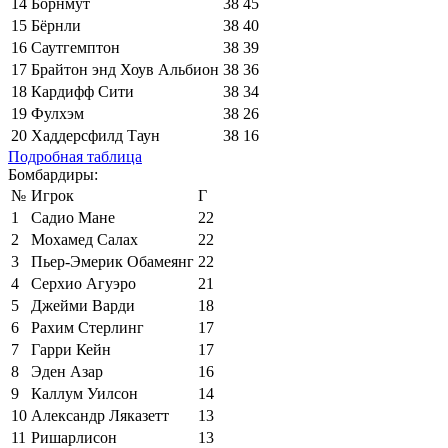
14
Борнмут
38
45
15
Бёрнли
38
40
16
Саутгемптон
38
39
17
Брайтон энд Хоув Альбион
38
36
18
Кардифф Сити
38
34
19
Фулхэм
38
26
20
Хаддерсфилд Таун
38
16
Подробная таблица
Бомбардиры:
№
Игрок
Г
1
Садио Мане
22
2
Мохамед Салах
22
3
Пьер-Эмерик Обамеянг
22
4
Серхио Агуэро
21
5
Джейми Варди
18
6
Рахим Стерлинг
17
7
Гарри Кейн
17
8
Эден Азар
16
9
Каллум Уилсон
14
10
Александр Ляказетт
13
11
Ришарлисон
13