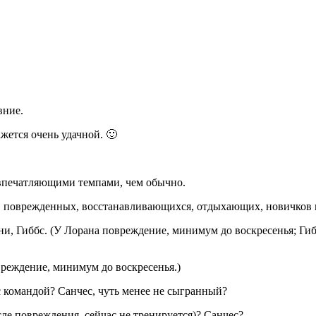
вние.
ажется очень удачной. 🙂
е впечатляющими темпами, чем обычно.
ных, поврежденных, восстанавливающихся, отдыхающих, новичко
, Гиббс. (У Лорана повреждение, минимум до воскресенья; Гибб
реждение, минимум до воскресенья.)
с командой? Санчес, чуть менее не сыгранный?
ле повреждения, сейчас не тренируется)? Санчес?