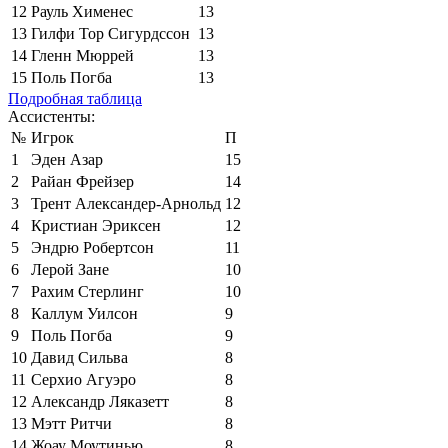
12
Рауль Хименес
13
13
Гилфи Тор Сигурдссон
13
14
Гленн Мюррей
13
15
Поль Погба
13
Подробная таблица
Ассистенты:
№
Игрок
П
1
Эден Азар
15
2
Райан Фрейзер
14
3
Трент Александер-Арнольд
12
4
Кристиан Эриксен
12
5
Эндрю Робертсон
11
6
Лерой Зане
10
7
Рахим Стерлинг
10
8
Каллум Уилсон
9
9
Поль Погба
9
10
Давид Сильва
8
11
Серхио Агуэро
8
12
Александр Ляказетт
8
13
Мэтт Ритчи
8
14
Жоау Моутинью
8