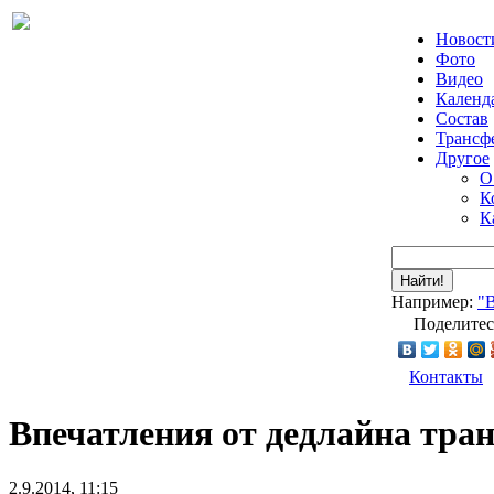
Новост
Фото
Видео
Календ
Состав
Трансф
Другое
О
К
К
Найти!
Например:
"
Поделитес
Контакты
Впечатления от дедлайна тра
2.9.2014, 11:15