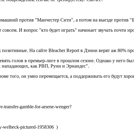
домашний против "Манчестер Сити", а потом на выезде против "
 совсем. И вопрос "кто будет играть" начинает звучать почти и
 позитивные. На сайте Bleacher Report в Дэнни верят аж 80% про
, девять голов в премьер-лиге в прошлом сезоне. Однако у него 
ких нападающих, как РВП, Руни и Эрнандес".
Кроме того, он умно перемещается, а поддерживать его будут хо
ve-transfer-gamble-for-arsene-wenger?
ny-welbeck-pictured-1958306 )