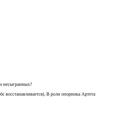
в и несыгранных?
с восстанавливается). В роли опорника Артета