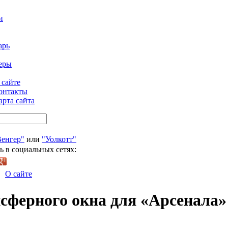
и
арь
еры
 сайте
онтакты
арта сайта
Венгер"
или
"Уолкотт"
ь в социальных сетях:
О сайте
нсферного окна для «Арсенала»