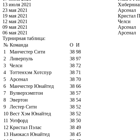
13 июля 2021
Хиберниа
23 мая 2021
Арсенал
19 мая 2021
Кристал П
12 мая 2021
Челси
09 мая 2021
Арсенал
06 мая 2021
Арсенал
Турнирная таблица:
№
Команда
О
И
1
Манчестер Сити
38
98
2
Ливерпуль
38
97
3
Челси
38
72
4
Тоттенхэм Хотспур
38
71
5
Арсенал
38
70
6
Манчестер Юнайтед
38
66
7
Вулверхэмптон
38
57
8
Эвертон
38
54
9
Лестер Сити
38
52
10
Вест Хэм Юнайтед
38
52
11
Уотфорд
38
50
12
Кристал Пэлас
38
49
13
Ньюкасл Юнайтед
38
45