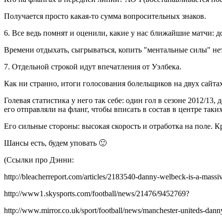
Получается просто какая-то сумма вопросительных знаков.
6. Все ведь помнят и оценили, какие у нас ближайшие матчи: 
Времени отдыхать, сыгрываться, копить "ментальные силы" нет
7. Отдельной строкой идут впечатления от Уэлбека.
Как ни странно, итоги голосования болельщиков на двух сайтах
Голевая статистика у него так себе: один гол в сезоне 2012/13
его отправляли на фланг, чтобы вписать в состав в центре та
Его сильные стороны: высокая скорость и отработка на поле. 
Шансы есть, будем уповать 🙂
(Ссылки про Дэнни:
http://bleacherreport.com/articles/2183540-danny-welbeck-is-a-massi
http://www1.skysports.com/football/news/21476/9452769?
http://www.mirror.co.uk/sport/football/news/manchester-uniteds-dan