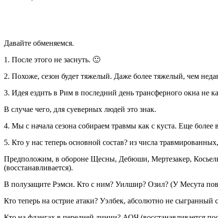
Давайте обменяемся.
1. После этого не заснуть. 🙂
2. Похоже, сезон будет тяжелый. Даже более тяжелый, чем неда
3. Идея ездить в Рим в последний день трансферного окна не к
В случае чего, для суеверных людей это знак.
4. Мы с начала сезона собираем травмы как с куста. Еще боле
5. Кто у нас теперь основной состав? из числа травмирован
Предположим, в обороне Щесны, Дебюши, Мертезакер, Косьелни
(восстанавливается).
В полузащите Рэмси. Кто с ним? Уилшир? Озил? (У Месута пов
Кто теперь на острие атаки? Уэлбек, абсолютно не сыгранный 
Кто на флангах в передней линии? АОЧ (восстанавливается пос