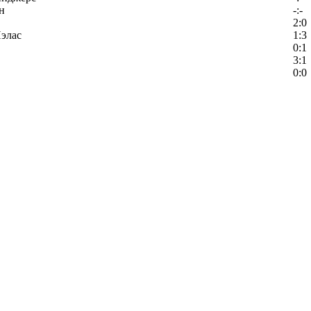
н
-:-
2:0
элас
1:3
0:1
3:1
0:0