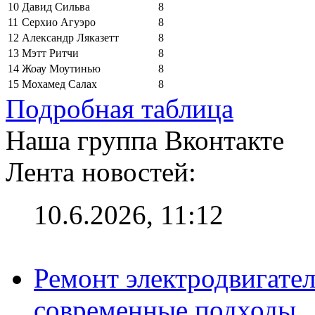
10
Давид Сильва
8
11
Серхио Агуэро
8
12
Александр Ляказетт
8
13
Мэтт Ритчи
8
14
Жоау Моутинью
8
15
Мохамед Салах
8
Подробная таблица
Наша группа Вконтакте
Лента новостей:
10.6.2026, 11:12
Ремонт электродвигател
современные подходы