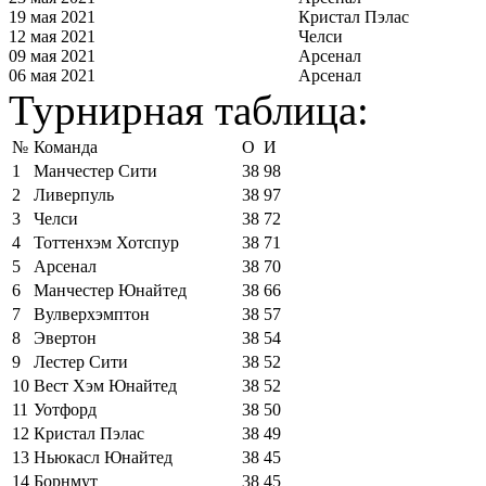
19 мая 2021
Кристал Пэлас
12 мая 2021
Челси
09 мая 2021
Арсенал
06 мая 2021
Арсенал
Турнирная таблица:
№
Команда
О
И
1
Манчестер Сити
38
98
2
Ливерпуль
38
97
3
Челси
38
72
4
Тоттенхэм Хотспур
38
71
5
Арсенал
38
70
6
Манчестер Юнайтед
38
66
7
Вулверхэмптон
38
57
8
Эвертон
38
54
9
Лестер Сити
38
52
10
Вест Хэм Юнайтед
38
52
11
Уотфорд
38
50
12
Кристал Пэлас
38
49
13
Ньюкасл Юнайтед
38
45
14
Борнмут
38
45