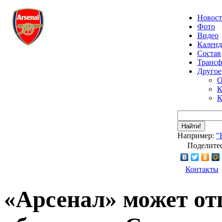
Новос
Фото
Видео
Календ
Состав
Транс
Другое
О
К
К
Найти!
Например:
"
Поделитес
Контакты
«Арсенал» может от