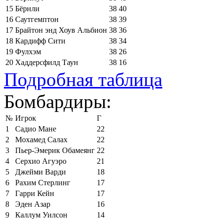
15
Бёрнли
38
40
16
Саутгемптон
38
39
17
Брайтон энд Хоув Альбион
38
36
18
Кардифф Сити
38
34
19
Фулхэм
38
26
20
Хаддерсфилд Таун
38
16
Подробная таблица
Бомбардиры:
№
Игрок
Г
1
Садио Мане
22
2
Мохамед Салах
22
3
Пьер-Эмерик Обамеянг
22
4
Серхио Агуэро
21
5
Джейми Варди
18
6
Рахим Стерлинг
17
7
Гарри Кейн
17
8
Эден Азар
16
9
Каллум Уилсон
14