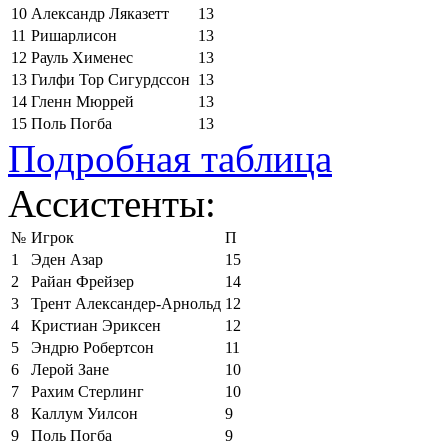
10
Александр Ляказетт
13
11
Ришарлисон
13
12
Рауль Хименес
13
13
Гилфи Тор Сигурдссон
13
14
Гленн Мюррей
13
15
Поль Погба
13
Подробная таблица
Ассистенты:
№
Игрок
П
1
Эден Азар
15
2
Райан Фрейзер
14
3
Трент Александер-Арнольд
12
4
Кристиан Эриксен
12
5
Эндрю Робертсон
11
6
Лерой Зане
10
7
Рахим Стерлинг
10
8
Каллум Уилсон
9
9
Поль Погба
9