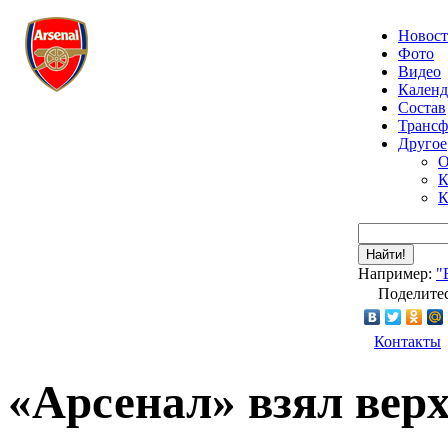
Новос
Фото
Видео
Календ
Состав
Транс
Другое
О
К
К
Найти!
Например:
"
Поделитес
Контакты
«Арсенал» взял вер