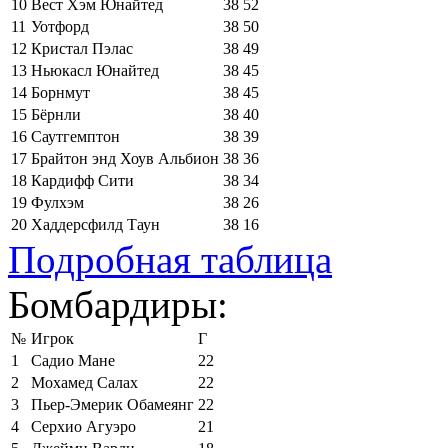
10
Вест Хэм Юнайтед
38
52
11
Уотфорд
38
50
12
Кристал Пэлас
38
49
13
Ньюкасл Юнайтед
38
45
14
Борнмут
38
45
15
Бёрнли
38
40
16
Саутгемптон
38
39
17
Брайтон энд Хоув Альбион
38
36
18
Кардифф Сити
38
34
19
Фулхэм
38
26
20
Хаддерсфилд Таун
38
16
Подробная таблица
Бомбардиры:
№
Игрок
Г
1
Садио Мане
22
2
Мохамед Салах
22
3
Пьер-Эмерик Обамеянг
22
4
Серхио Агуэро
21