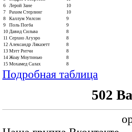
6
Лерой Зане
10
7
Рахим Стерлинг
10
8
Каллум Уилсон
9
9
Поль Погба
9
10
Давид Сильва
8
11
Серхио Агуэро
8
12
Александр Ляказетт
8
13
Мэтт Ритчи
8
14
Жоау Моутинью
8
15
Мохамед Салах
8
Подробная таблица
502 B
op