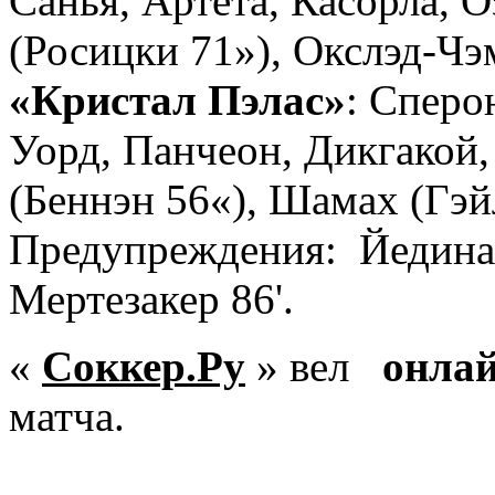
Санья, Артета, Касорла, 
(Росицки 71»), Окслэд-Чэ
«Кристал Пэлас»
: Сперо
Уорд, Панчеон, Дикгакой,
(Беннэн 56«), Шамах (Гэй
Предупреждения: Йединак
Мертезакер 86'.
«
Соккер.Ру
» вел
онла
матча.