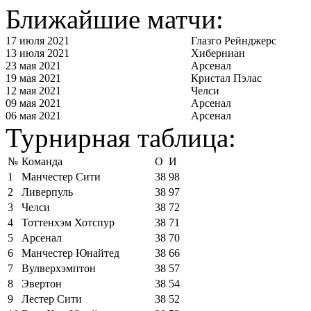
Ближайшие матчи:
17 июля 2021
Глазго Рейнджерс
13 июля 2021
Хиберниан
23 мая 2021
Арсенал
19 мая 2021
Кристал Пэлас
12 мая 2021
Челси
09 мая 2021
Арсенал
06 мая 2021
Арсенал
Турнирная таблица:
№
Команда
О
И
1
Манчестер Сити
38
98
2
Ливерпуль
38
97
3
Челси
38
72
4
Тоттенхэм Хотспур
38
71
5
Арсенал
38
70
6
Манчестер Юнайтед
38
66
7
Вулверхэмптон
38
57
8
Эвертон
38
54
9
Лестер Сити
38
52