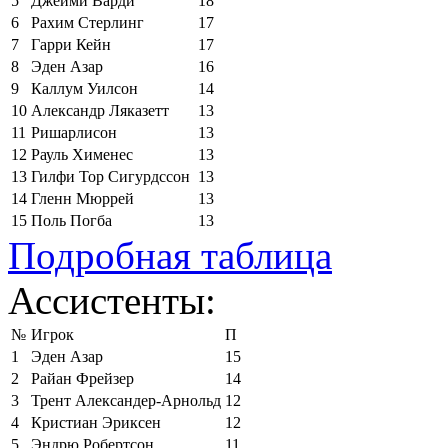
5
Джейми Варди
18
6
Рахим Стерлинг
17
7
Гарри Кейн
17
8
Эден Азар
16
9
Каллум Уилсон
14
10
Александр Ляказетт
13
11
Ришарлисон
13
12
Рауль Хименес
13
13
Гилфи Тор Сигурдссон
13
14
Гленн Мюррей
13
15
Поль Погба
13
Подробная таблица
Ассистенты:
№
Игрок
П
1
Эден Азар
15
2
Райан Фрейзер
14
3
Трент Александер-Арнольд
12
4
Кристиан Эриксен
12
5
Эндрю Робертсон
11