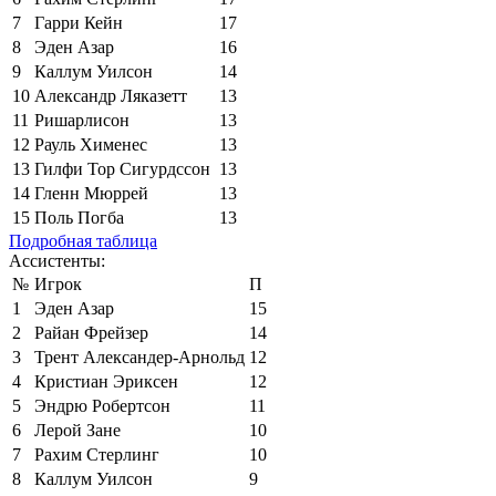
7
Гарри Кейн
17
8
Эден Азар
16
9
Каллум Уилсон
14
10
Александр Ляказетт
13
11
Ришарлисон
13
12
Рауль Хименес
13
13
Гилфи Тор Сигурдссон
13
14
Гленн Мюррей
13
15
Поль Погба
13
Подробная таблица
Ассистенты:
№
Игрок
П
1
Эден Азар
15
2
Райан Фрейзер
14
3
Трент Александер-Арнольд
12
4
Кристиан Эриксен
12
5
Эндрю Робертсон
11
6
Лерой Зане
10
7
Рахим Стерлинг
10
8
Каллум Уилсон
9