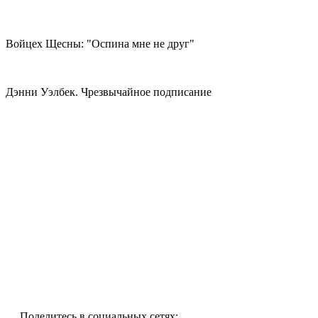
Войцех Щесны: "Оспина мне не друг"
Дэнни Уэлбек. Чрезвычайное подписание
Поделитесь в социальных сетях: