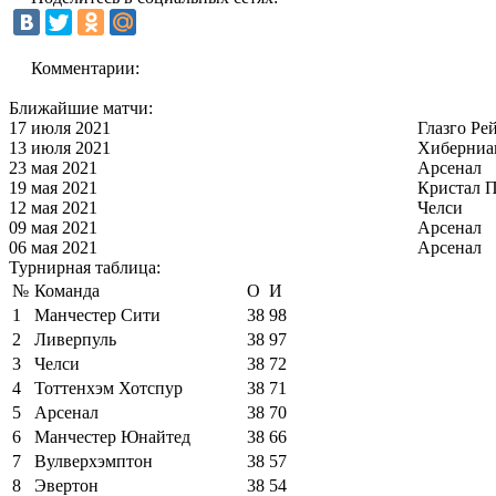
Комментарии:
Ближайшие матчи:
17 июля 2021
Глазго Ре
13 июля 2021
Хиберниа
23 мая 2021
Арсенал
19 мая 2021
Кристал П
12 мая 2021
Челси
09 мая 2021
Арсенал
06 мая 2021
Арсенал
Турнирная таблица:
№
Команда
О
И
1
Манчестер Сити
38
98
2
Ливерпуль
38
97
3
Челси
38
72
4
Тоттенхэм Хотспур
38
71
5
Арсенал
38
70
6
Манчестер Юнайтед
38
66
7
Вулверхэмптон
38
57
8
Эвертон
38
54