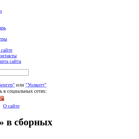
и
арь
еры
 сайте
онтакты
арта сайта
Венгер"
или
"Уолкотт"
ь в социальных сетях:
О сайте
» в сборных