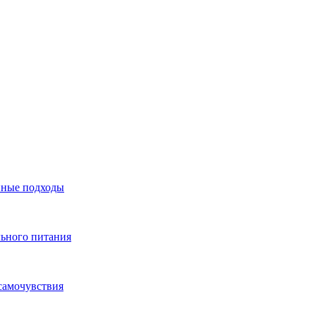
нные подходы
льного питания
самочувствия