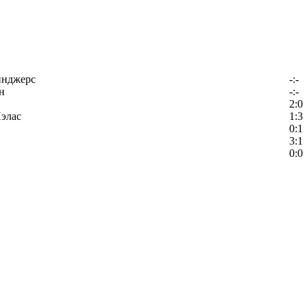
йнджерс
-:-
н
-:-
2:0
элас
1:3
0:1
3:1
0:0