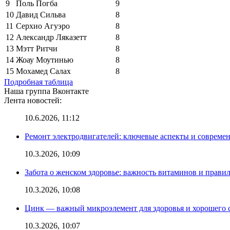
9
Поль Погба
9
10
Давид Сильва
8
11
Серхио Агуэро
8
12
Александр Ляказетт
8
13
Мэтт Ритчи
8
14
Жоау Моутинью
8
15
Мохамед Салах
8
Подробная таблица
Наша группа Вконтакте
Лента новостей:
10.6.2026, 11:12
Ремонт электродвигателей: ключевые аспекты и совреме
10.3.2026, 10:09
Забота о женском здоровье: важность витаминов и прави
10.3.2026, 10:08
Цинк — важный микроэлемент для здоровья и хорошего 
10.3.2026, 10:07