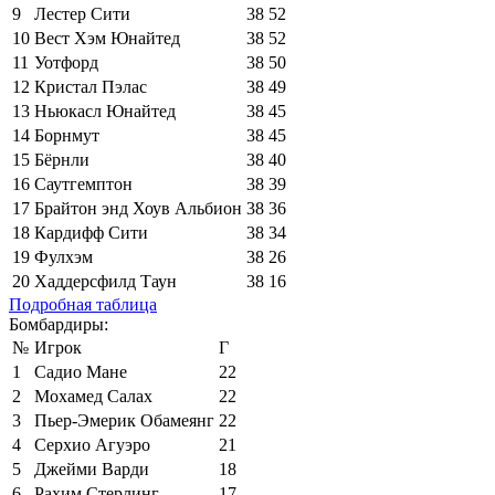
9
Лестер Сити
38
52
10
Вест Хэм Юнайтед
38
52
11
Уотфорд
38
50
12
Кристал Пэлас
38
49
13
Ньюкасл Юнайтед
38
45
14
Борнмут
38
45
15
Бёрнли
38
40
16
Саутгемптон
38
39
17
Брайтон энд Хоув Альбион
38
36
18
Кардифф Сити
38
34
19
Фулхэм
38
26
20
Хаддерсфилд Таун
38
16
Подробная таблица
Бомбардиры:
№
Игрок
Г
1
Садио Мане
22
2
Мохамед Салах
22
3
Пьер-Эмерик Обамеянг
22
4
Серхио Агуэро
21
5
Джейми Варди
18
6
Рахим Стерлинг
17