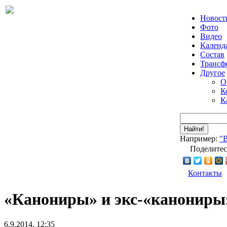
Новост
Фото
Видео
Календ
Состав
Трансф
Другое
О
К
К
Найти!
Например:
"
Поделитес
Контакты
«Канониры» и экс-«канониры
6.9.2014, 12:35