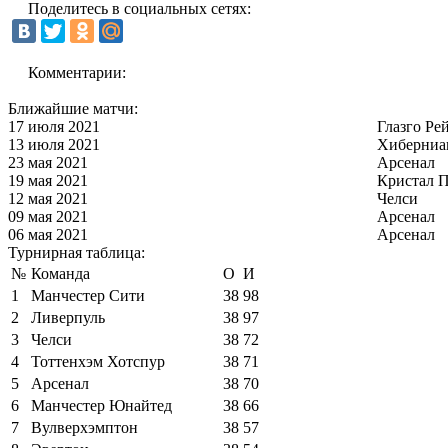
Поделитесь в социальных сетях:
Комментарии:
Ближайшие матчи:
17 июля 2021
Глазго Ре
13 июля 2021
Хиберниа
23 мая 2021
Арсенал
19 мая 2021
Кристал П
12 мая 2021
Челси
09 мая 2021
Арсенал
06 мая 2021
Арсенал
Турнирная таблица:
№
Команда
О
И
1
Манчестер Сити
38
98
2
Ливерпуль
38
97
3
Челси
38
72
4
Тоттенхэм Хотспур
38
71
5
Арсенал
38
70
6
Манчестер Юнайтед
38
66
7
Вулверхэмптон
38
57