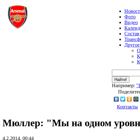
Новос
Фото
Видео
Календ
Состав
Транс
Другое
О
К
К
Найти!
Например:
"
Поделитес
Контакты
Мюллер: "Мы на одном уровн
4.2.2014, 00:44