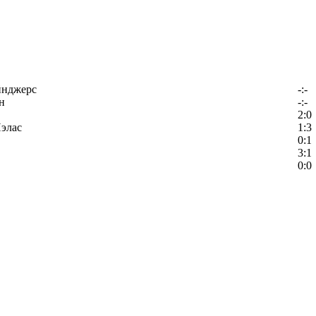
йнджерс
-:-
н
-:-
2:0
элас
1:3
0:1
3:1
0:0