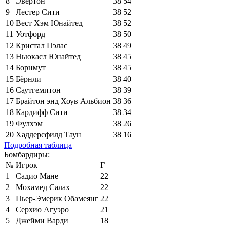
8
Эвертон
38
54
9
Лестер Сити
38
52
10
Вест Хэм Юнайтед
38
52
11
Уотфорд
38
50
12
Кристал Пэлас
38
49
13
Ньюкасл Юнайтед
38
45
14
Борнмут
38
45
15
Бёрнли
38
40
16
Саутгемптон
38
39
17
Брайтон энд Хоув Альбион
38
36
18
Кардифф Сити
38
34
19
Фулхэм
38
26
20
Хаддерсфилд Таун
38
16
Подробная таблица
Бомбардиры:
№
Игрок
Г
1
Садио Мане
22
2
Мохамед Салах
22
3
Пьер-Эмерик Обамеянг
22
4
Серхио Агуэро
21
5
Джейми Варди
18