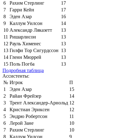
6
Рахим Стерлинг
17
7
Гарри Кейн
17
8
Эден Азар
16
9
Каллум Уилсон
14
10
Александр Ляказетт
13
11
Ришарлисон
13
12
Рауль Хименес
13
13
Гилфи Тор Сигурдссон
13
14
Гленн Мюррей
13
15
Поль Погба
13
Подробная таблица
Ассистенты:
№
Игрок
П
1
Эден Азар
15
2
Райан Фрейзер
14
3
Трент Александер-Арнольд
12
4
Кристиан Эриксен
12
5
Эндрю Робертсон
11
6
Лерой Зане
10
7
Рахим Стерлинг
10
8
Каллум Уилсон
9