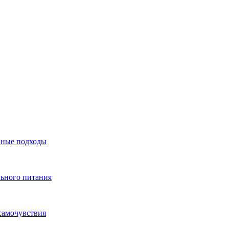
нные подходы
льного питания
самочувствия