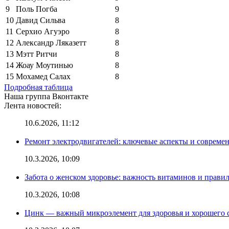
9
Поль Погба
9
10
Давид Сильва
8
11
Серхио Агуэро
8
12
Александр Ляказетт
8
13
Мэтт Ритчи
8
14
Жоау Моутинью
8
15
Мохамед Салах
8
Подробная таблица
Наша группа Вконтакте
Лента новостей:
10.6.2026, 11:12
Ремонт электродвигателей: ключевые аспекты и совреме
10.3.2026, 10:09
Забота о женском здоровье: важность витаминов и прави
10.3.2026, 10:08
Цинк — важный микроэлемент для здоровья и хорошего 