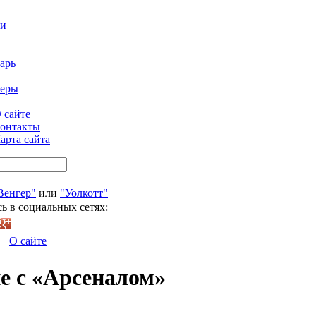
ти
арь
феры
 сайте
онтакты
арта сайта
Венгер"
или
"Уолкотт"
ь в социальных сетях:
О сайте
е с «Арсеналом»