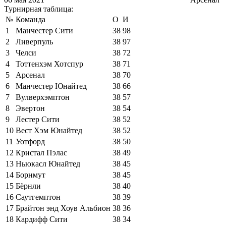
Турнирная таблица:
№
Команда
О
И
1
Манчестер Сити
38
98
2
Ливерпуль
38
97
3
Челси
38
72
4
Тоттенхэм Хотспур
38
71
5
Арсенал
38
70
6
Манчестер Юнайтед
38
66
7
Вулверхэмптон
38
57
8
Эвертон
38
54
9
Лестер Сити
38
52
10
Вест Хэм Юнайтед
38
52
11
Уотфорд
38
50
12
Кристал Пэлас
38
49
13
Ньюкасл Юнайтед
38
45
14
Борнмут
38
45
15
Бёрнли
38
40
16
Саутгемптон
38
39
17
Брайтон энд Хоув Альбион
38
36
18
Кардифф Сити
38
34