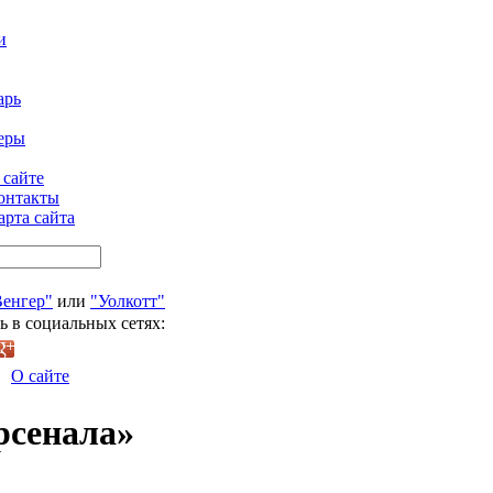
и
арь
еры
 сайте
онтакты
арта сайта
Венгер"
или
"Уолкотт"
ь в социальных сетях:
О сайте
рсенала»