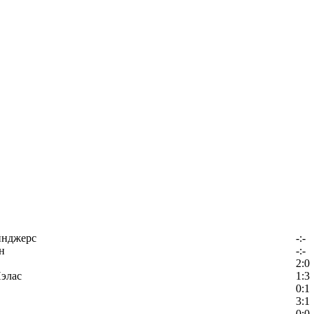
йнджерс
-:-
н
-:-
2:0
элас
1:3
0:1
3:1
0:0