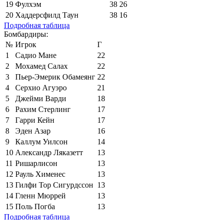
19
Фулхэм
38
26
20
Хаддерсфилд Таун
38
16
Подробная таблица
Бомбардиры:
№
Игрок
Г
1
Садио Мане
22
2
Мохамед Салах
22
3
Пьер-Эмерик Обамеянг
22
4
Серхио Агуэро
21
5
Джейми Варди
18
6
Рахим Стерлинг
17
7
Гарри Кейн
17
8
Эден Азар
16
9
Каллум Уилсон
14
10
Александр Ляказетт
13
11
Ришарлисон
13
12
Рауль Хименес
13
13
Гилфи Тор Сигурдссон
13
14
Гленн Мюррей
13
15
Поль Погба
13
Подробная таблица