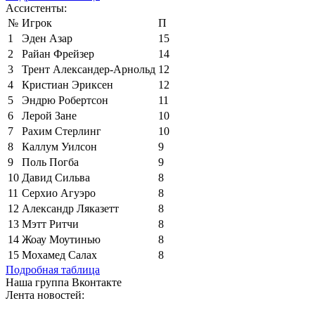
Ассистенты:
№
Игрок
П
1
Эден Азар
15
2
Райан Фрейзер
14
3
Трент Александер-Арнольд
12
4
Кристиан Эриксен
12
5
Эндрю Робертсон
11
6
Лерой Зане
10
7
Рахим Стерлинг
10
8
Каллум Уилсон
9
9
Поль Погба
9
10
Давид Сильва
8
11
Серхио Агуэро
8
12
Александр Ляказетт
8
13
Мэтт Ритчи
8
14
Жоау Моутинью
8
15
Мохамед Салах
8
Подробная таблица
Наша группа Вконтакте
Лента новостей: