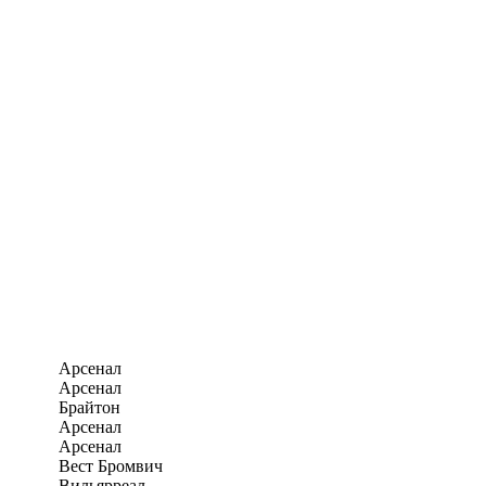
Арсенал
Арсенал
Брайтон
Арсенал
Арсенал
Вест Бромвич
Вильярреал