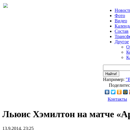
Новост
Фото
Видео
Календ
Состав
Трансф
Другое
О
К
К
Найти!
Например:
"
Поделитес
Контакты
Льюис Хэмилтон на матче «А
13.9.2014, 23:25