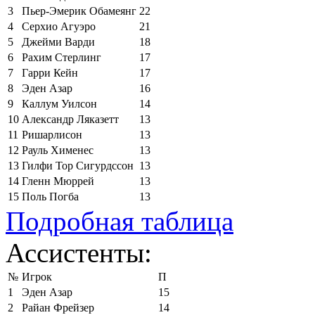
3
Пьер-Эмерик Обамеянг
22
4
Серхио Агуэро
21
5
Джейми Варди
18
6
Рахим Стерлинг
17
7
Гарри Кейн
17
8
Эден Азар
16
9
Каллум Уилсон
14
10
Александр Ляказетт
13
11
Ришарлисон
13
12
Рауль Хименес
13
13
Гилфи Тор Сигурдссон
13
14
Гленн Мюррей
13
15
Поль Погба
13
Подробная таблица
Ассистенты:
№
Игрок
П
1
Эден Азар
15
2
Райан Фрейзер
14