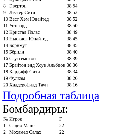
8
Эвертон
38
54
9
Лестер Сити
38
52
10
Вест Хэм Юнайтед
38
52
11
Уотфорд
38
50
12
Кристал Пэлас
38
49
13
Ньюкасл Юнайтед
38
45
14
Борнмут
38
45
15
Бёрнли
38
40
16
Саутгемптон
38
39
17
Брайтон энд Хоув Альбион
38
36
18
Кардифф Сити
38
34
19
Фулхэм
38
26
20
Хаддерсфилд Таун
38
16
Подробная таблица
Бомбардиры:
№
Игрок
Г
1
Садио Мане
22
2
Мохамед Салах
22