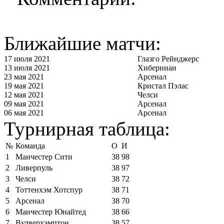
Ближайшие матчи:
17 июля 2021
Глазго Рейнджерс
13 июля 2021
Хиберниан
23 мая 2021
Арсенал
19 мая 2021
Кристал Пэлас
12 мая 2021
Челси
09 мая 2021
Арсенал
06 мая 2021
Арсенал
Турнирная таблица:
№
Команда
О
И
1
Манчестер Сити
38
98
2
Ливерпуль
38
97
3
Челси
38
72
4
Тоттенхэм Хотспур
38
71
5
Арсенал
38
70
6
Манчестер Юнайтед
38
66
7
Вулверхэмптон
38
57