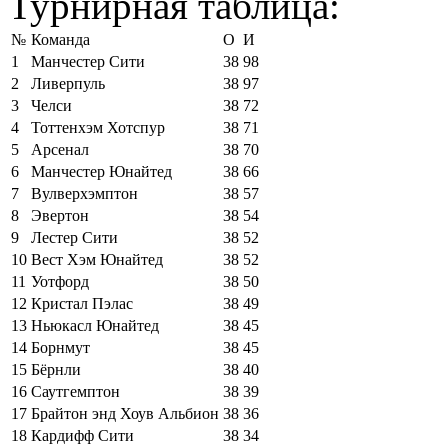
Турнирная таблица:
№
Команда
О
И
1
Манчестер Сити
38
98
2
Ливерпуль
38
97
3
Челси
38
72
4
Тоттенхэм Хотспур
38
71
5
Арсенал
38
70
6
Манчестер Юнайтед
38
66
7
Вулверхэмптон
38
57
8
Эвертон
38
54
9
Лестер Сити
38
52
10
Вест Хэм Юнайтед
38
52
11
Уотфорд
38
50
12
Кристал Пэлас
38
49
13
Ньюкасл Юнайтед
38
45
14
Борнмут
38
45
15
Бёрнли
38
40
16
Саутгемптон
38
39
17
Брайтон энд Хоув Альбион
38
36
18
Кардифф Сити
38
34