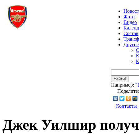
Новос
Фото
Видео
Календ
Состав
Транс
Другое
О
К
К
Найти!
Например:
"
Поделитес
Контакты
Джек Уилшир получ