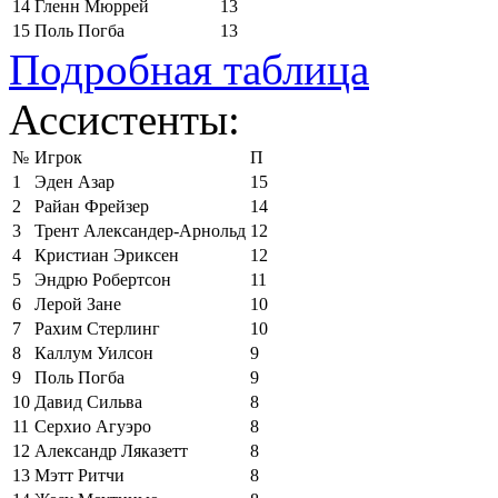
14
Гленн Мюррей
13
15
Поль Погба
13
Подробная таблица
Ассистенты:
№
Игрок
П
1
Эден Азар
15
2
Райан Фрейзер
14
3
Трент Александер-Арнольд
12
4
Кристиан Эриксен
12
5
Эндрю Робертсон
11
6
Лерой Зане
10
7
Рахим Стерлинг
10
8
Каллум Уилсон
9
9
Поль Погба
9
10
Давид Сильва
8
11
Серхио Агуэро
8
12
Александр Ляказетт
8
13
Мэтт Ритчи
8