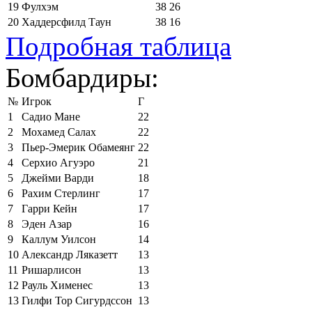
19
Фулхэм
38
26
20
Хаддерсфилд Таун
38
16
Подробная таблица
Бомбардиры:
№
Игрок
Г
1
Садио Мане
22
2
Мохамед Салах
22
3
Пьер-Эмерик Обамеянг
22
4
Серхио Агуэро
21
5
Джейми Варди
18
6
Рахим Стерлинг
17
7
Гарри Кейн
17
8
Эден Азар
16
9
Каллум Уилсон
14
10
Александр Ляказетт
13
11
Ришарлисон
13
12
Рауль Хименес
13
13
Гилфи Тор Сигурдссон
13