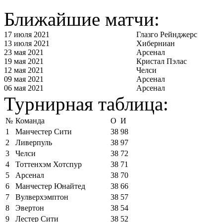
Ближайшие матчи:
17 июля 2021
Глазго Рейнджерс
13 июля 2021
Хиберниан
23 мая 2021
Арсенал
19 мая 2021
Кристал Пэлас
12 мая 2021
Челси
09 мая 2021
Арсенал
06 мая 2021
Арсенал
Турнирная таблица:
№
Команда
О
И
1
Манчестер Сити
38
98
2
Ливерпуль
38
97
3
Челси
38
72
4
Тоттенхэм Хотспур
38
71
5
Арсенал
38
70
6
Манчестер Юнайтед
38
66
7
Вулверхэмптон
38
57
8
Эвертон
38
54
9
Лестер Сити
38
52