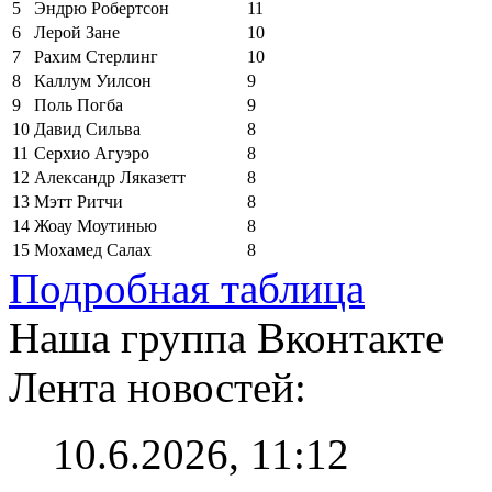
5
Эндрю Робертсон
11
6
Лерой Зане
10
7
Рахим Стерлинг
10
8
Каллум Уилсон
9
9
Поль Погба
9
10
Давид Сильва
8
11
Серхио Агуэро
8
12
Александр Ляказетт
8
13
Мэтт Ритчи
8
14
Жоау Моутинью
8
15
Мохамед Салах
8
Подробная таблица
Наша группа Вконтакте
Лента новостей:
10.6.2026, 11:12