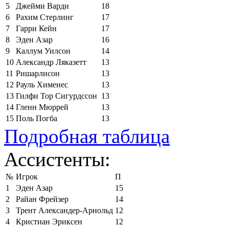
5
Джейми Варди
18
6
Рахим Стерлинг
17
7
Гарри Кейн
17
8
Эден Азар
16
9
Каллум Уилсон
14
10
Александр Ляказетт
13
11
Ришарлисон
13
12
Рауль Хименес
13
13
Гилфи Тор Сигурдссон
13
14
Гленн Мюррей
13
15
Поль Погба
13
Подробная таблица
Ассистенты:
№
Игрок
П
1
Эден Азар
15
2
Райан Фрейзер
14
3
Трент Александер-Арнольд
12
4
Кристиан Эриксен
12