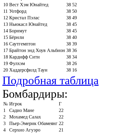
10
Вест Хэм Юнайтед
38
52
11
Уотфорд
38
50
12
Кристал Пэлас
38
49
13
Ньюкасл Юнайтед
38
45
14
Борнмут
38
45
15
Бёрнли
38
40
16
Саутгемптон
38
39
17
Брайтон энд Хоув Альбион
38
36
18
Кардифф Сити
38
34
19
Фулхэм
38
26
20
Хаддерсфилд Таун
38
16
Подробная таблица
Бомбардиры:
№
Игрок
Г
1
Садио Мане
22
2
Мохамед Салах
22
3
Пьер-Эмерик Обамеянг
22
4
Серхио Агуэро
21