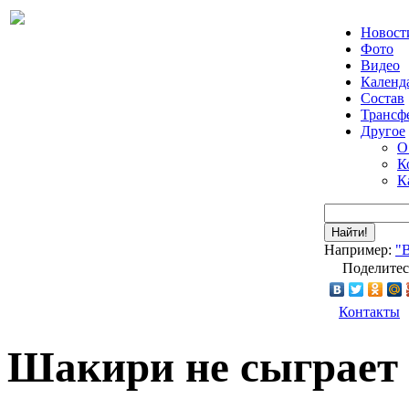
Новост
Фото
Видео
Календ
Состав
Трансф
Другое
О
К
К
Найти!
Например:
"
Поделитес
Контакты
Шакири не сыграет 