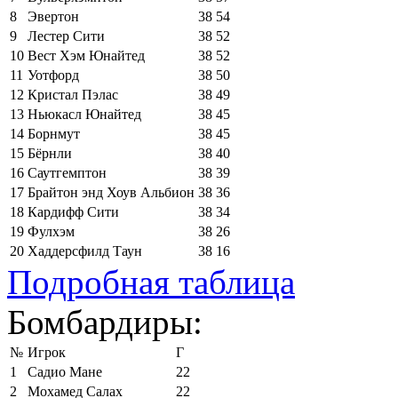
8
Эвертон
38
54
9
Лестер Сити
38
52
10
Вест Хэм Юнайтед
38
52
11
Уотфорд
38
50
12
Кристал Пэлас
38
49
13
Ньюкасл Юнайтед
38
45
14
Борнмут
38
45
15
Бёрнли
38
40
16
Саутгемптон
38
39
17
Брайтон энд Хоув Альбион
38
36
18
Кардифф Сити
38
34
19
Фулхэм
38
26
20
Хаддерсфилд Таун
38
16
Подробная таблица
Бомбардиры:
№
Игрок
Г
1
Садио Мане
22
2
Мохамед Салах
22