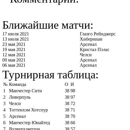
Ближайшие матчи:
17 июля 2021
Глазго Рейнджерс
13 июля 2021
Хиберниан
23 мая 2021
Арсенал
19 мая 2021
Кристал Пэлас
12 мая 2021
Челси
09 мая 2021
Арсенал
06 мая 2021
Арсенал
Турнирная таблица:
№
Команда
О
И
1
Манчестер Сити
38
98
2
Ливерпуль
38
97
3
Челси
38
72
4
Тоттенхэм Хотспур
38
71
5
Арсенал
38
70
6
Манчестер Юнайтед
38
66
7
Вулверхэмптон
38
57