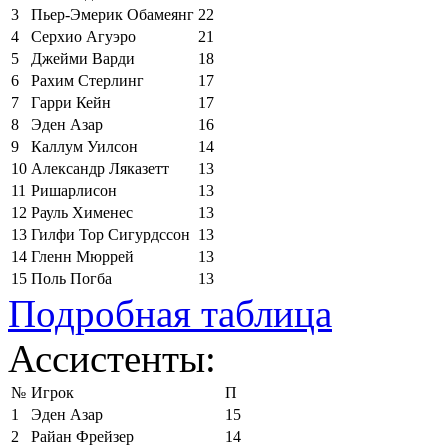
3
Пьер-Эмерик Обамеянг
22
4
Серхио Агуэро
21
5
Джейми Варди
18
6
Рахим Стерлинг
17
7
Гарри Кейн
17
8
Эден Азар
16
9
Каллум Уилсон
14
10
Александр Ляказетт
13
11
Ришарлисон
13
12
Рауль Хименес
13
13
Гилфи Тор Сигурдссон
13
14
Гленн Мюррей
13
15
Поль Погба
13
Подробная таблица
Ассистенты:
№
Игрок
П
1
Эден Азар
15
2
Райан Фрейзер
14