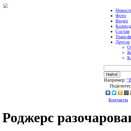
Новост
Фото
Видео
Календ
Состав
Трансф
Другое
О
К
К
Найти!
Например:
"
Поделитес
Контакты
Роджерс разочарова