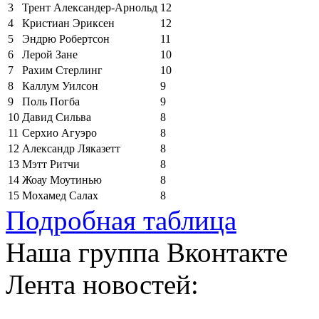
3
Трент Александер-Арнольд
12
4
Кристиан Эриксен
12
5
Эндрю Робертсон
11
6
Лерой Зане
10
7
Рахим Стерлинг
10
8
Каллум Уилсон
9
9
Поль Погба
9
10
Давид Сильва
8
11
Серхио Агуэро
8
12
Александр Ляказетт
8
13
Мэтт Ритчи
8
14
Жоау Моутинью
8
15
Мохамед Салах
8
Подробная таблица
Наша группа Вконтакте
Лента новостей: