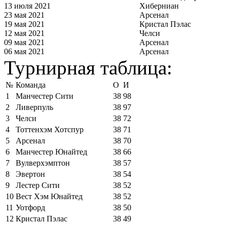
13 июля 2021
Хиберниан
23 мая 2021
Арсенал
19 мая 2021
Кристал Пэлас
12 мая 2021
Челси
09 мая 2021
Арсенал
06 мая 2021
Арсенал
Турнирная таблица:
№
Команда
О
И
1
Манчестер Сити
38
98
2
Ливерпуль
38
97
3
Челси
38
72
4
Тоттенхэм Хотспур
38
71
5
Арсенал
38
70
6
Манчестер Юнайтед
38
66
7
Вулверхэмптон
38
57
8
Эвертон
38
54
9
Лестер Сити
38
52
10
Вест Хэм Юнайтед
38
52
11
Уотфорд
38
50
12
Кристал Пэлас
38
49