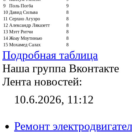
9
Поль Погба
9
10
Давид Сильва
8
11
Серхио Агуэро
8
12
Александр Ляказетт
8
13
Мэтт Ритчи
8
14
Жоау Моутинью
8
15
Мохамед Салах
8
Подробная таблица
Наша группа Вконтакте
Лента новостей:
10.6.2026, 11:12
Ремонт электродвигател