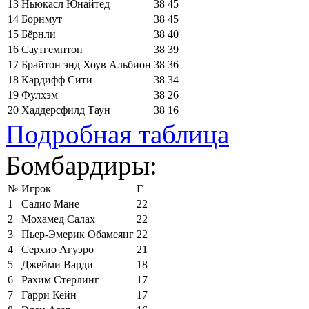
13
Ньюкасл Юнайтед
38
45
14
Борнмут
38
45
15
Бёрнли
38
40
16
Саутгемптон
38
39
17
Брайтон энд Хоув Альбион
38
36
18
Кардифф Сити
38
34
19
Фулхэм
38
26
20
Хаддерсфилд Таун
38
16
Подробная таблица
Бомбардиры:
№
Игрок
Г
1
Садио Мане
22
2
Мохамед Салах
22
3
Пьер-Эмерик Обамеянг
22
4
Серхио Агуэро
21
5
Джейми Варди
18
6
Рахим Стерлинг
17
7
Гарри Кейн
17