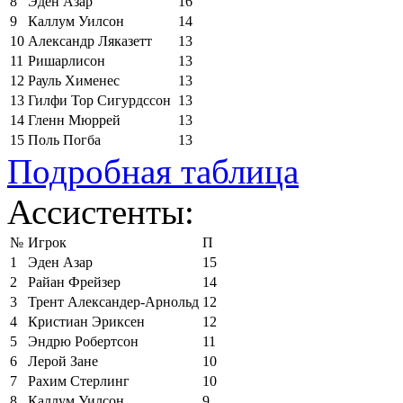
8
Эден Азар
16
9
Каллум Уилсон
14
10
Александр Ляказетт
13
11
Ришарлисон
13
12
Рауль Хименес
13
13
Гилфи Тор Сигурдссон
13
14
Гленн Мюррей
13
15
Поль Погба
13
Подробная таблица
Ассистенты:
№
Игрок
П
1
Эден Азар
15
2
Райан Фрейзер
14
3
Трент Александер-Арнольд
12
4
Кристиан Эриксен
12
5
Эндрю Робертсон
11
6
Лерой Зане
10
7
Рахим Стерлинг
10
8
Каллум Уилсон
9