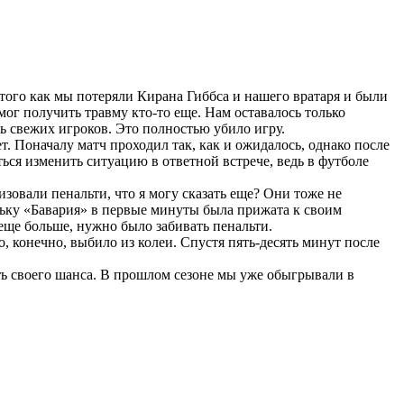
ого как мы потеряли Кирана Гиббса и нашего вратаря и были
мог получить травму кто-то еще. Нам оставалось только
ь свежих игроков. Это полностью убило игру.
т. Поначалу матч проходил так, как и ожидалось, однако после
ться изменить ситуацию в ответной встрече, ведь в футболе
зовали пенальти, что я могу сказать еще? Они тоже не
ольку «Бавария» в первые минуты была прижата к своим
 еще больше, нужно было забивать пенальти.
о, конечно, выбило из колеи. Спустя пять-десять минут после
ть своего шанса. В прошлом сезоне мы уже обыгрывали в