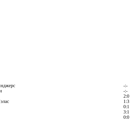
йнджерс
-:-
н
-:-
2:0
элас
1:3
0:1
3:1
0:0