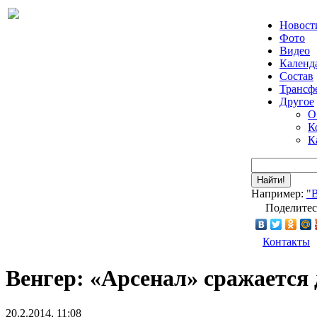
Новост
Фото
Видео
Календ
Состав
Трансф
Другое
О
К
К
Найти!
Например:
"
Поделитес
Контакты
Венгер: «Арсенал» сражается 
20.2.2014, 11:08