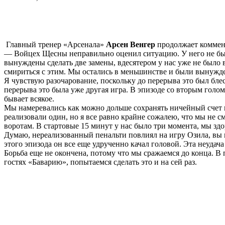
Главный тренер «Арсенала»
Арсен Венгер
продолжает коммент
— Войцех Щесны неправильно оценил ситуацию. У него не было
вынуждены сделать две замены, вдесятером у нас уже не было 
смириться с этим. Мы остались в меньшинстве и были вынужден
Я чувствую разочарование, поскольку до перерыва это был блес
перерыва это была уже другая игра. В эпизоде со вторым голом
бывает всякое.
Мы намеревались как можно дольше сохранять ничейный счет и 
реализовали один, но я все равно крайне сожалею, что мы не с
воротам. В стартовые 15 минут у нас было три момента, мы здо
Думаю, нереализованный пенальти повлиял на игру Озила, вы мо
этого эпизода он все еще удрученно качал головой. Эта неудача
Борьба еще не окончена, потому что мы сражаемся до конца. В
гостях «Баварию», попытаемся сделать это и на сей раз.