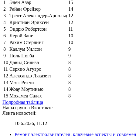
1
Эден Азар
15
2
Райан Фрейзер
14
3
Трент Александер-Арнольд
12
4
Кристиан Эриксен
12
5
Эндрю Робертсон
11
6
Лерой Зане
10
7
Рахим Стерлинг
10
8
Каллум Уилсон
9
9
Поль Погба
9
10
Давид Сильва
8
11
Серхио Агуэро
8
12
Александр Ляказетт
8
13
Мэтт Ритчи
8
14
Жоау Моутинью
8
15
Мохамед Салах
8
Подробная таблица
Наша группа Вконтакте
Лента новостей:
10.6.2026, 11:12
Ремонт электродвигателей: ключевые аспекты и совреме