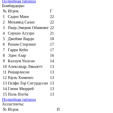
Подробная таблица
Бомбардиры:
№
Игрок
Г
1
Садио Мане
22
2
Мохамед Салах
22
3
Пьер-Эмерик Обамеянг
22
4
Серхио Агуэро
21
5
Джейми Варди
18
6
Рахим Стерлинг
17
7
Гарри Кейн
17
8
Эден Азар
16
9
Каллум Уилсон
14
10
Александр Ляказетт
13
11
Ришарлисон
13
12
Рауль Хименес
13
13
Гилфи Тор Сигурдссон
13
14
Гленн Мюррей
13
15
Поль Погба
13
Подробная таблица
Ассистенты:
№
Игрок
П