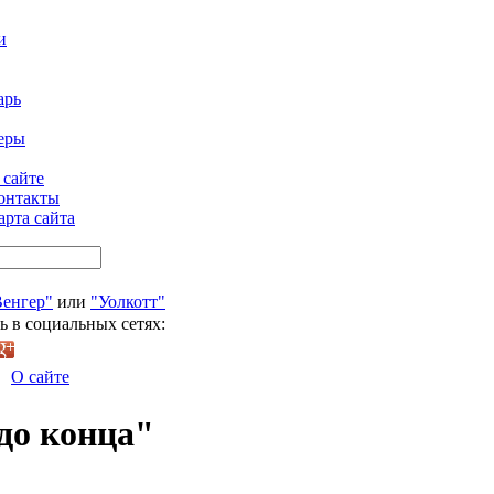
и
арь
еры
 сайте
онтакты
арта сайта
Венгер"
или
"Уолкотт"
ь в социальных сетях:
О сайте
до конца"