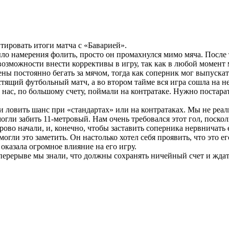
ировать итоги матча с «Баварией».
 намерения фолить, просто он промахнулся мимо мяча. После т
возможности внести коррективы в игру, так как в любой момент 
ы постоянно бегать за мячом, тогда как соперник мог выпускат
тящий футбольный матч, а во втором тайме вся игра сошла на не
 нас, по большому счету, поймали на контратаке. Нужно постара
ловить шанс при «стандартах» или на контратаках. Мы не реали
могли забить 11-метровый. Нам очень требовался этот гол, поск
рово начали, и, конечно, чтобы заставить соперника нервничать
гли это заметить. Он настолько хотел себя проявить, что это ег
 оказала огромное влияние на его игру.
 перерыве мы знали, что должны сохранять ничейный счет и жда