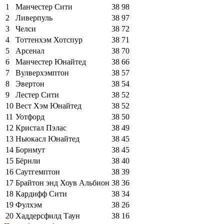
1
Манчестер Сити
38
98
2
Ливерпуль
38
97
3
Челси
38
72
4
Тоттенхэм Хотспур
38
71
5
Арсенал
38
70
6
Манчестер Юнайтед
38
66
7
Вулверхэмптон
38
57
8
Эвертон
38
54
9
Лестер Сити
38
52
10
Вест Хэм Юнайтед
38
52
11
Уотфорд
38
50
12
Кристал Пэлас
38
49
13
Ньюкасл Юнайтед
38
45
14
Борнмут
38
45
15
Бёрнли
38
40
16
Саутгемптон
38
39
17
Брайтон энд Хоув Альбион
38
36
18
Кардифф Сити
38
34
19
Фулхэм
38
26
20
Хаддерсфилд Таун
38
16