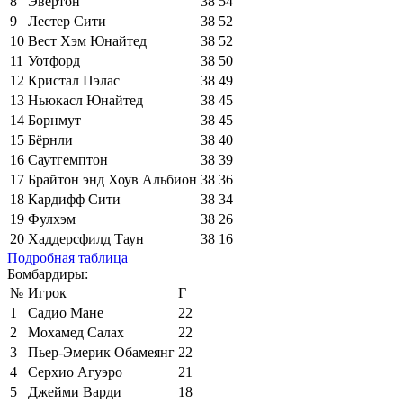
8
Эвертон
38
54
9
Лестер Сити
38
52
10
Вест Хэм Юнайтед
38
52
11
Уотфорд
38
50
12
Кристал Пэлас
38
49
13
Ньюкасл Юнайтед
38
45
14
Борнмут
38
45
15
Бёрнли
38
40
16
Саутгемптон
38
39
17
Брайтон энд Хоув Альбион
38
36
18
Кардифф Сити
38
34
19
Фулхэм
38
26
20
Хаддерсфилд Таун
38
16
Подробная таблица
Бомбардиры:
№
Игрок
Г
1
Садио Мане
22
2
Мохамед Салах
22
3
Пьер-Эмерик Обамеянг
22
4
Серхио Агуэро
21
5
Джейми Варди
18