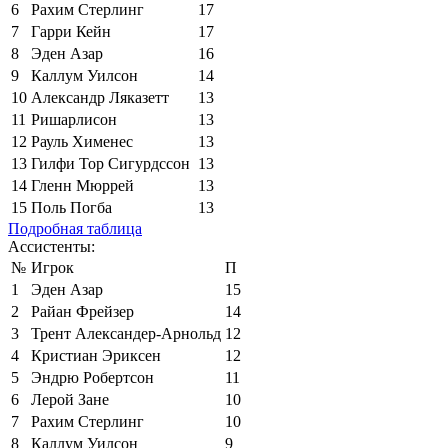
6
Рахим Стерлинг
17
7
Гарри Кейн
17
8
Эден Азар
16
9
Каллум Уилсон
14
10
Александр Ляказетт
13
11
Ришарлисон
13
12
Рауль Хименес
13
13
Гилфи Тор Сигурдссон
13
14
Гленн Мюррей
13
15
Поль Погба
13
Подробная таблица
Ассистенты:
№
Игрок
П
1
Эден Азар
15
2
Райан Фрейзер
14
3
Трент Александер-Арнольд
12
4
Кристиан Эриксен
12
5
Эндрю Робертсон
11
6
Лерой Зане
10
7
Рахим Стерлинг
10
8
Каллум Уилсон
9