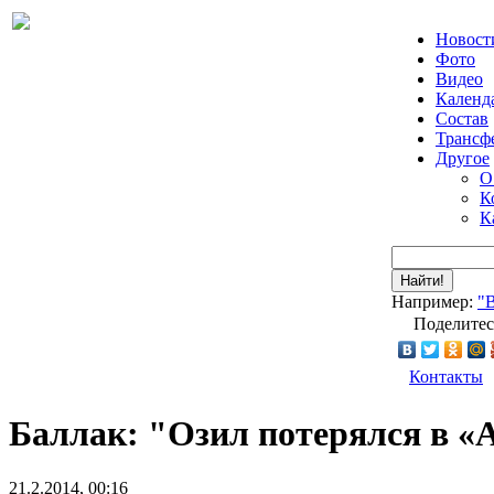
Новост
Фото
Видео
Календ
Состав
Трансф
Другое
О
К
К
Найти!
Например:
"
Поделитес
Контакты
Баллак: "Озил потерялся в «
21.2.2014, 00:16