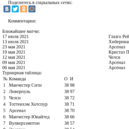
Поделитесь в социальных сетях:
Комментарии:
Ближайшие матчи:
17 июля 2021
Глазго Ре
13 июля 2021
Хиберниа
23 мая 2021
Арсенал
19 мая 2021
Кристал П
12 мая 2021
Челси
09 мая 2021
Арсенал
06 мая 2021
Арсенал
Турнирная таблица:
№
Команда
О
И
1
Манчестер Сити
38
98
2
Ливерпуль
38
97
3
Челси
38
72
4
Тоттенхэм Хотспур
38
71
5
Арсенал
38
70
6
Манчестер Юнайтед
38
66
7
Вулверхэмптон
38
57