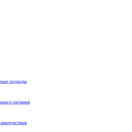
нные подходы
льного питания
самочувствия