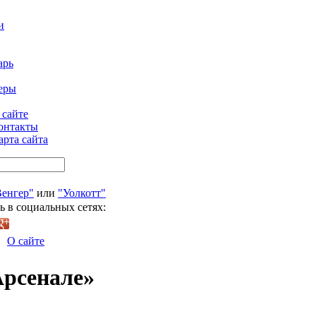
и
арь
еры
 сайте
онтакты
арта сайта
Венгер"
или
"Уолкотт"
ь в социальных сетях:
О сайте
Арсенале»