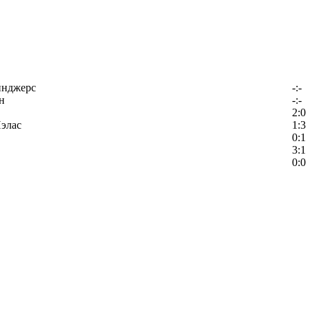
йнджерс
-:-
н
-:-
2:0
элас
1:3
0:1
3:1
0:0