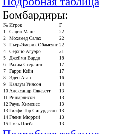
Подробная таблица
Бомбардиры:
№
Игрок
Г
1
Садио Мане
22
2
Мохамед Салах
22
3
Пьер-Эмерик Обамеянг
22
4
Серхио Агуэро
21
5
Джейми Варди
18
6
Рахим Стерлинг
17
7
Гарри Кейн
17
8
Эден Азар
16
9
Каллум Уилсон
14
10
Александр Ляказетт
13
11
Ришарлисон
13
12
Рауль Хименес
13
13
Гилфи Тор Сигурдссон
13
14
Гленн Мюррей
13
15
Поль Погба
13