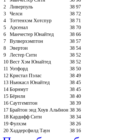
2
Ливерпуль
38
97
3
Челси
38
72
4
Тоттенхэм Хотспур
38
71
5
Арсенал
38
70
6
Манчестер Юнайтед
38
66
7
Вулверхэмптон
38
57
8
Эвертон
38
54
9
Лестер Сити
38
52
10
Вест Хэм Юнайтед
38
52
11
Уотфорд
38
50
12
Кристал Пэлас
38
49
13
Ньюкасл Юнайтед
38
45
14
Борнмут
38
45
15
Бёрнли
38
40
16
Саутгемптон
38
39
17
Брайтон энд Хоув Альбион
38
36
18
Кардифф Сити
38
34
19
Фулхэм
38
26
20
Хаддерсфилд Таун
38
16