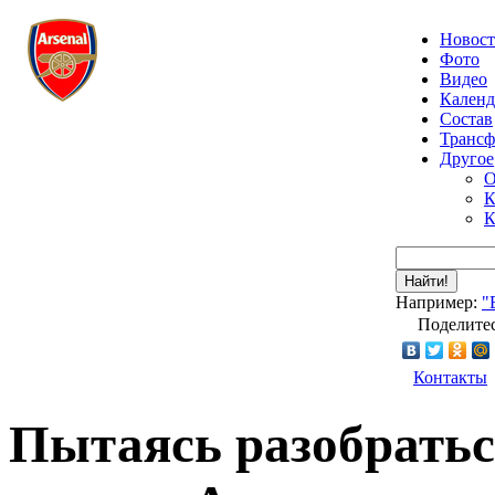
Новос
Фото
Видео
Календ
Состав
Транс
Другое
О
К
К
Найти!
Например:
"
Поделитес
Контакты
Пытаясь разобратьс