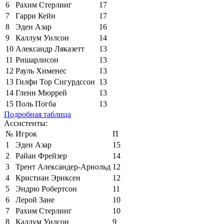
6
Рахим Стерлинг
17
7
Гарри Кейн
17
8
Эден Азар
16
9
Каллум Уилсон
14
10
Александр Ляказетт
13
11
Ришарлисон
13
12
Рауль Хименес
13
13
Гилфи Тор Сигурдссон
13
14
Гленн Мюррей
13
15
Поль Погба
13
Подробная таблица
Ассистенты:
№
Игрок
П
1
Эден Азар
15
2
Райан Фрейзер
14
3
Трент Александер-Арнольд
12
4
Кристиан Эриксен
12
5
Эндрю Робертсон
11
6
Лерой Зане
10
7
Рахим Стерлинг
10
8
Каллум Уилсон
9