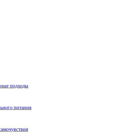
нные подходы
льного питания
самочувствия