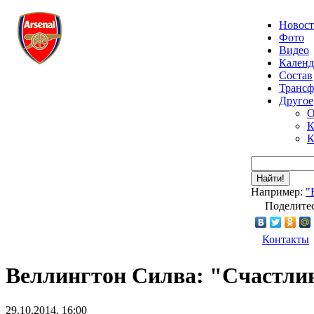
Новос
Фото
Видео
Календ
Состав
Транс
Другое
О
К
К
Найти!
Например:
"
Поделитес
Контакты
Веллингтон Силва: "Счастли
29.10.2014, 16:00