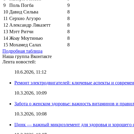
9
Поль Погба
9
10
Давид Сильва
8
11
Серхио Агуэро
8
12
Александр Ляказетт
8
13
Мэтт Ритчи
8
14
Жоау Моутинью
8
15
Мохамед Салах
8
Подробная таблица
Наша группа Вконтакте
Лента новостей:
10.6.2026, 11:12
Ремонт электродвигателей: ключевые аспекты и совреме
10.3.2026, 10:09
Забота о женском здоровье: важность витаминов и прави
10.3.2026, 10:08
Цинк — важный микроэлемент для здоровья и хорошего 