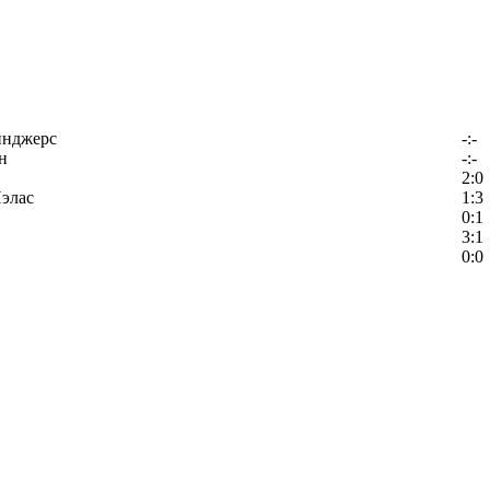
йнджерс
-:-
н
-:-
2:0
элас
1:3
0:1
3:1
0:0