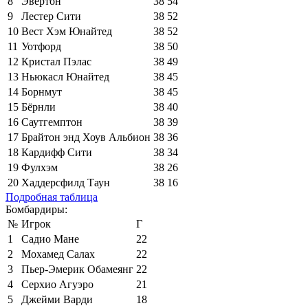
8
Эвертон
38
54
9
Лестер Сити
38
52
10
Вест Хэм Юнайтед
38
52
11
Уотфорд
38
50
12
Кристал Пэлас
38
49
13
Ньюкасл Юнайтед
38
45
14
Борнмут
38
45
15
Бёрнли
38
40
16
Саутгемптон
38
39
17
Брайтон энд Хоув Альбион
38
36
18
Кардифф Сити
38
34
19
Фулхэм
38
26
20
Хаддерсфилд Таун
38
16
Подробная таблица
Бомбардиры:
№
Игрок
Г
1
Садио Мане
22
2
Мохамед Салах
22
3
Пьер-Эмерик Обамеянг
22
4
Серхио Агуэро
21
5
Джейми Варди
18