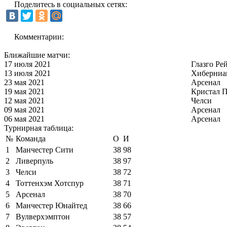
Поделитесь в социальных сетях:
Комментарии:
Ближайшие матчи:
17 июля 2021
Глазго Ре
13 июля 2021
Хиберниа
23 мая 2021
Арсенал
19 мая 2021
Кристал П
12 мая 2021
Челси
09 мая 2021
Арсенал
06 мая 2021
Арсенал
Турнирная таблица:
№
Команда
О
И
1
Манчестер Сити
38
98
2
Ливерпуль
38
97
3
Челси
38
72
4
Тоттенхэм Хотспур
38
71
5
Арсенал
38
70
6
Манчестер Юнайтед
38
66
7
Вулверхэмптон
38
57