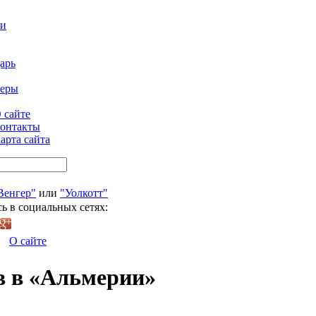
ти
арь
феры
 сайте
онтакты
арта сайта
Венгер"
или
"Уолкотт"
ь в социальных сетях:
О сайте
в в «Альмерии»