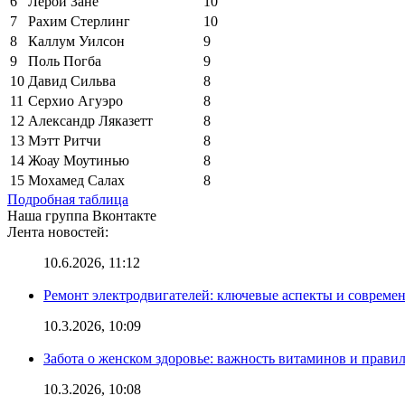
6
Лерой Зане
10
7
Рахим Стерлинг
10
8
Каллум Уилсон
9
9
Поль Погба
9
10
Давид Сильва
8
11
Серхио Агуэро
8
12
Александр Ляказетт
8
13
Мэтт Ритчи
8
14
Жоау Моутинью
8
15
Мохамед Салах
8
Подробная таблица
Наша группа Вконтакте
Лента новостей:
10.6.2026, 11:12
Ремонт электродвигателей: ключевые аспекты и совреме
10.3.2026, 10:09
Забота о женском здоровье: важность витаминов и прави
10.3.2026, 10:08