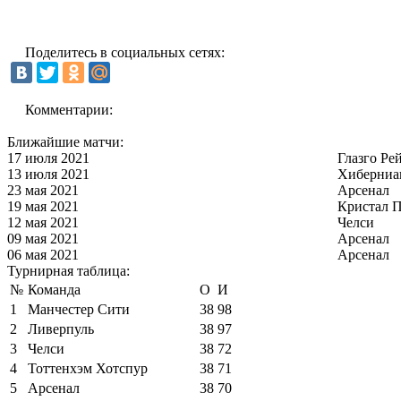
Поделитесь в социальных сетях:
Комментарии:
Ближайшие матчи:
17 июля 2021
Глазго Ре
13 июля 2021
Хиберниа
23 мая 2021
Арсенал
19 мая 2021
Кристал П
12 мая 2021
Челси
09 мая 2021
Арсенал
06 мая 2021
Арсенал
Турнирная таблица:
№
Команда
О
И
1
Манчестер Сити
38
98
2
Ливерпуль
38
97
3
Челси
38
72
4
Тоттенхэм Хотспур
38
71
5
Арсенал
38
70