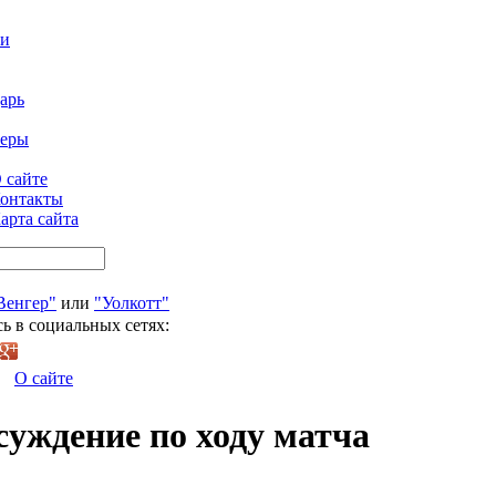
ти
арь
феры
 сайте
онтакты
арта сайта
Венгер"
или
"Уолкотт"
ь в социальных сетях:
О сайте
суждение по ходу матча