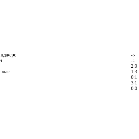
йнджерс
-:-
н
-:-
2:0
элас
1:3
0:1
3:1
0:0