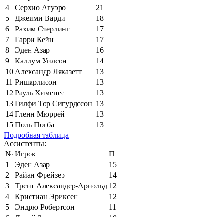
4
Серхио Агуэро
21
5
Джейми Варди
18
6
Рахим Стерлинг
17
7
Гарри Кейн
17
8
Эден Азар
16
9
Каллум Уилсон
14
10
Александр Ляказетт
13
11
Ришарлисон
13
12
Рауль Хименес
13
13
Гилфи Тор Сигурдссон
13
14
Гленн Мюррей
13
15
Поль Погба
13
Подробная таблица
Ассистенты:
№
Игрок
П
1
Эден Азар
15
2
Райан Фрейзер
14
3
Трент Александер-Арнольд
12
4
Кристиан Эриксен
12
5
Эндрю Робертсон
11