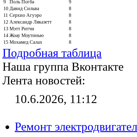
9
Поль Погба
9
10
Давид Сильва
8
11
Серхио Агуэро
8
12
Александр Ляказетт
8
13
Мэтт Ритчи
8
14
Жоау Моутинью
8
15
Мохамед Салах
8
Подробная таблица
Наша группа Вконтакте
Лента новостей:
10.6.2026, 11:12
Ремонт электродвигател