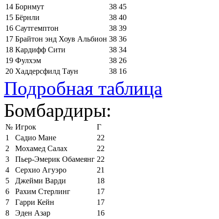
14
Борнмут
38
45
15
Бёрнли
38
40
16
Саутгемптон
38
39
17
Брайтон энд Хоув Альбион
38
36
18
Кардифф Сити
38
34
19
Фулхэм
38
26
20
Хаддерсфилд Таун
38
16
Подробная таблица
Бомбардиры:
№
Игрок
Г
1
Садио Мане
22
2
Мохамед Салах
22
3
Пьер-Эмерик Обамеянг
22
4
Серхио Агуэро
21
5
Джейми Варди
18
6
Рахим Стерлинг
17
7
Гарри Кейн
17
8
Эден Азар
16