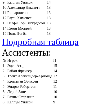
9
Каллум Уилсон
14
10
Александр Ляказетт
13
11
Ришарлисон
13
12
Рауль Хименес
13
13
Гилфи Тор Сигурдссон
13
14
Гленн Мюррей
13
15
Поль Погба
13
Подробная таблица
Ассистенты:
№
Игрок
П
1
Эден Азар
15
2
Райан Фрейзер
14
3
Трент Александер-Арнольд
12
4
Кристиан Эриксен
12
5
Эндрю Робертсон
11
6
Лерой Зане
10
7
Рахим Стерлинг
10
8
Каллум Уилсон
9