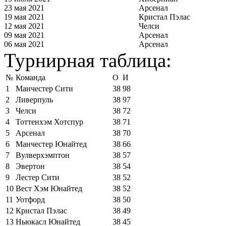
23 мая 2021
Арсенал
19 мая 2021
Кристал Пэлас
12 мая 2021
Челси
09 мая 2021
Арсенал
06 мая 2021
Арсенал
Турнирная таблица:
№
Команда
О
И
1
Манчестер Сити
38
98
2
Ливерпуль
38
97
3
Челси
38
72
4
Тоттенхэм Хотспур
38
71
5
Арсенал
38
70
6
Манчестер Юнайтед
38
66
7
Вулверхэмптон
38
57
8
Эвертон
38
54
9
Лестер Сити
38
52
10
Вест Хэм Юнайтед
38
52
11
Уотфорд
38
50
12
Кристал Пэлас
38
49
13
Ньюкасл Юнайтед
38
45