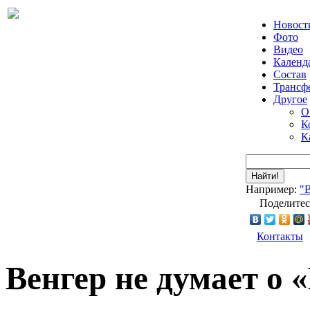
Новост
Фото
Видео
Календ
Состав
Трансф
Другое
О
К
К
Найти!
Например:
"
Поделитес
Контакты
Венгер не думает о 