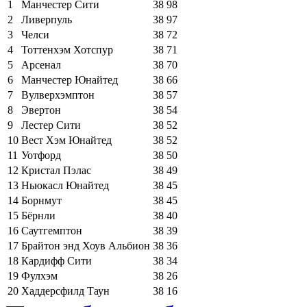
1
Манчестер Сити
38
98
2
Ливерпуль
38
97
3
Челси
38
72
4
Тоттенхэм Хотспур
38
71
5
Арсенал
38
70
6
Манчестер Юнайтед
38
66
7
Вулверхэмптон
38
57
8
Эвертон
38
54
9
Лестер Сити
38
52
10
Вест Хэм Юнайтед
38
52
11
Уотфорд
38
50
12
Кристал Пэлас
38
49
13
Ньюкасл Юнайтед
38
45
14
Борнмут
38
45
15
Бёрнли
38
40
16
Саутгемптон
38
39
17
Брайтон энд Хоув Альбион
38
36
18
Кардифф Сити
38
34
19
Фулхэм
38
26
20
Хаддерсфилд Таун
38
16