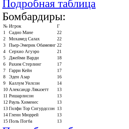
Подробная таблица
Бомбардиры:
№
Игрок
Г
1
Садио Мане
22
2
Мохамед Салах
22
3
Пьер-Эмерик Обамеянг
22
4
Серхио Агуэро
21
5
Джейми Варди
18
6
Рахим Стерлинг
17
7
Гарри Кейн
17
8
Эден Азар
16
9
Каллум Уилсон
14
10
Александр Ляказетт
13
11
Ришарлисон
13
12
Рауль Хименес
13
13
Гилфи Тор Сигурдссон
13
14
Гленн Мюррей
13
15
Поль Погба
13