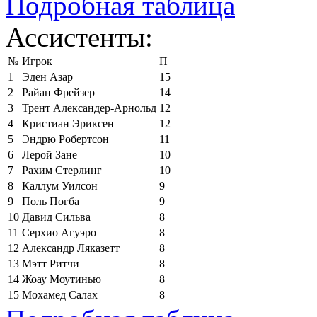
Подробная таблица
Ассистенты:
№
Игрок
П
1
Эден Азар
15
2
Райан Фрейзер
14
3
Трент Александер-Арнольд
12
4
Кристиан Эриксен
12
5
Эндрю Робертсон
11
6
Лерой Зане
10
7
Рахим Стерлинг
10
8
Каллум Уилсон
9
9
Поль Погба
9
10
Давид Сильва
8
11
Серхио Агуэро
8
12
Александр Ляказетт
8
13
Мэтт Ритчи
8
14
Жоау Моутинью
8
15
Мохамед Салах
8