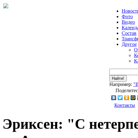
Новост
Фото
Видео
Календ
Состав
Трансф
Другое
О
К
К
Найти!
Например:
"
Поделитес
Контакты
Эриксен: "С нетерп