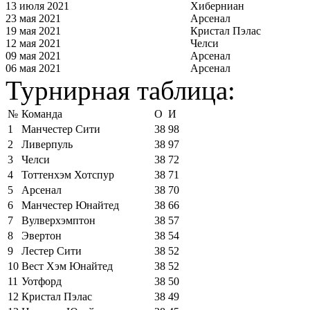
13 июля 2021
Хиберниан
23 мая 2021
Арсенал
19 мая 2021
Кристал Пэлас
12 мая 2021
Челси
09 мая 2021
Арсенал
06 мая 2021
Арсенал
Турнирная таблица:
№
Команда
О
И
1
Манчестер Сити
38
98
2
Ливерпуль
38
97
3
Челси
38
72
4
Тоттенхэм Хотспур
38
71
5
Арсенал
38
70
6
Манчестер Юнайтед
38
66
7
Вулверхэмптон
38
57
8
Эвертон
38
54
9
Лестер Сити
38
52
10
Вест Хэм Юнайтед
38
52
11
Уотфорд
38
50
12
Кристал Пэлас
38
49