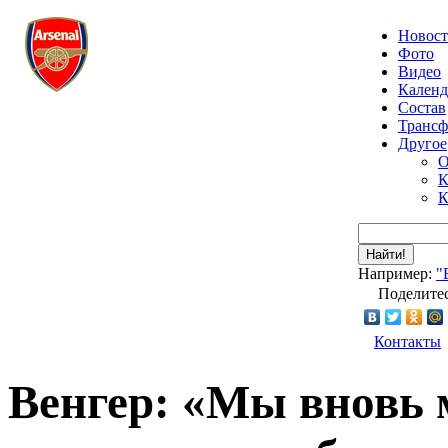
Новос
Фото
Видео
Календ
Состав
Транс
Другое
О
К
К
Найти!
Например:
"
Поделитес
Контакты
Венгер: «Мы вновь 