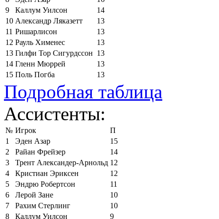
9
Каллум Уилсон
14
10
Александр Ляказетт
13
11
Ришарлисон
13
12
Рауль Хименес
13
13
Гилфи Тор Сигурдссон
13
14
Гленн Мюррей
13
15
Поль Погба
13
Подробная таблица
Ассистенты:
№
Игрок
П
1
Эден Азар
15
2
Райан Фрейзер
14
3
Трент Александер-Арнольд
12
4
Кристиан Эриксен
12
5
Эндрю Робертсон
11
6
Лерой Зане
10
7
Рахим Стерлинг
10
8
Каллум Уилсон
9