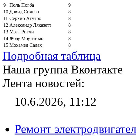
9
Поль Погба
9
10
Давид Сильва
8
11
Серхио Агуэро
8
12
Александр Ляказетт
8
13
Мэтт Ритчи
8
14
Жоау Моутинью
8
15
Мохамед Салах
8
Подробная таблица
Наша группа Вконтакте
Лента новостей:
10.6.2026, 11:12
Ремонт электродвигател