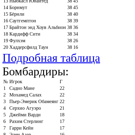
13
Ньюкасл Юнайтед
38
45
14
Борнмут
38
45
15
Бёрнли
38
40
16
Саутгемптон
38
39
17
Брайтон энд Хоув Альбион
38
36
18
Кардифф Сити
38
34
19
Фулхэм
38
26
20
Хаддерсфилд Таун
38
16
Подробная таблица
Бомбардиры:
№
Игрок
Г
1
Садио Мане
22
2
Мохамед Салах
22
3
Пьер-Эмерик Обамеянг
22
4
Серхио Агуэро
21
5
Джейми Варди
18
6
Рахим Стерлинг
17
7
Гарри Кейн
17
8
Эден Азар
16