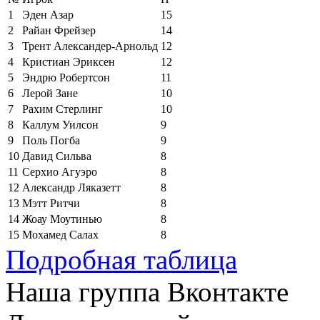
1
Эден Азар
15
2
Райан Фрейзер
14
3
Трент Александер-Арнольд
12
4
Кристиан Эриксен
12
5
Эндрю Робертсон
11
6
Лерой Зане
10
7
Рахим Стерлинг
10
8
Каллум Уилсон
9
9
Поль Погба
9
10
Давид Сильва
8
11
Серхио Агуэро
8
12
Александр Ляказетт
8
13
Мэтт Ритчи
8
14
Жоау Моутинью
8
15
Мохамед Салах
8
Подробная таблица
Наша группа Вконтакте