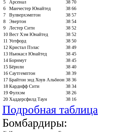
5
Арсенал
38
70
6
Манчестер Юнайтед
38
66
7
Вулверхэмптон
38
57
8
Эвертон
38
54
9
Лестер Сити
38
52
10
Вест Хэм Юнайтед
38
52
11
Уотфорд
38
50
12
Кристал Пэлас
38
49
13
Ньюкасл Юнайтед
38
45
14
Борнмут
38
45
15
Бёрнли
38
40
16
Саутгемптон
38
39
17
Брайтон энд Хоув Альбион
38
36
18
Кардифф Сити
38
34
19
Фулхэм
38
26
20
Хаддерсфилд Таун
38
16
Подробная таблица
Бомбардиры: