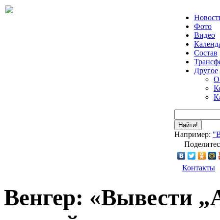
Новост
Фото
Видео
Календ
Состав
Трансф
Другое
О
К
К
Найти!
Например:
"
Поделитес
Контакты
Венгер: «Вывести „