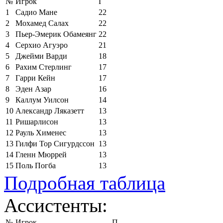
№
Игрок
Г
1
Садио Мане
22
2
Мохамед Салах
22
3
Пьер-Эмерик Обамеянг
22
4
Серхио Агуэро
21
5
Джейми Варди
18
6
Рахим Стерлинг
17
7
Гарри Кейн
17
8
Эден Азар
16
9
Каллум Уилсон
14
10
Александр Ляказетт
13
11
Ришарлисон
13
12
Рауль Хименес
13
13
Гилфи Тор Сигурдссон
13
14
Гленн Мюррей
13
15
Поль Погба
13
Подробная таблица
Ассистенты:
№
Игрок
П