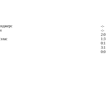
йнджерс
-:-
н
-:-
2:0
элас
1:3
0:1
3:1
0:0