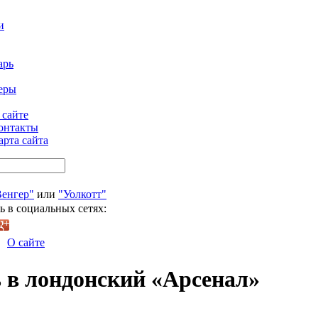
и
арь
еры
 сайте
онтакты
арта сайта
Венгер"
или
"Уолкотт"
ь в социальных сетях:
О сайте
ь в лондонский «Арсенал»