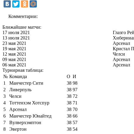
Комментарии:
Ближайшие матчи:
17 июля 2021
Глазго Ре
13 июля 2021
Хиберниа
23 мая 2021
Арсенал
19 мая 2021
Кристал П
12 мая 2021
Челси
09 мая 2021
Арсенал
06 мая 2021
Арсенал
Турнирная таблица:
№
Команда
О
И
1
Манчестер Сити
38
98
2
Ливерпуль
38
97
3
Челси
38
72
4
Тоттенхэм Хотспур
38
71
5
Арсенал
38
70
6
Манчестер Юнайтед
38
66
7
Вулверхэмптон
38
57
8
Эвертон
38
54