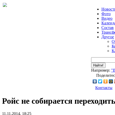
Новост
Фото
Видео
Календ
Состав
Трансф
Другое
О
К
К
Найти!
Например:
"
Поделитес
Контакты
Ройс не собирается переходит
11.11.2014, 18:25