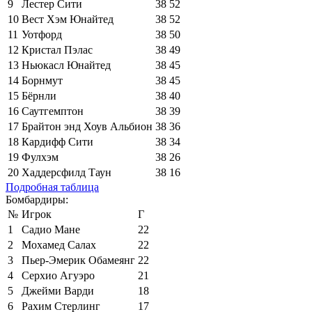
9
Лестер Сити
38
52
10
Вест Хэм Юнайтед
38
52
11
Уотфорд
38
50
12
Кристал Пэлас
38
49
13
Ньюкасл Юнайтед
38
45
14
Борнмут
38
45
15
Бёрнли
38
40
16
Саутгемптон
38
39
17
Брайтон энд Хоув Альбион
38
36
18
Кардифф Сити
38
34
19
Фулхэм
38
26
20
Хаддерсфилд Таун
38
16
Подробная таблица
Бомбардиры:
№
Игрок
Г
1
Садио Мане
22
2
Мохамед Салах
22
3
Пьер-Эмерик Обамеянг
22
4
Серхио Агуэро
21
5
Джейми Варди
18
6
Рахим Стерлинг
17