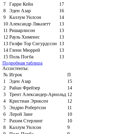
7
Гарри Кейн
17
8
Эден Азар
16
9
Каллум Уилсон
14
10
Александр Ляказетт
13
11
Ришарлисон
13
12
Рауль Хименес
13
13
Гилфи Тор Сигурдссон
13
14
Гленн Мюррей
13
15
Поль Погба
13
Подробная таблица
Ассистенты:
№
Игрок
П
1
Эден Азар
15
2
Райан Фрейзер
14
3
Трент Александер-Арнольд
12
4
Кристиан Эриксен
12
5
Эндрю Робертсон
11
6
Лерой Зане
10
7
Рахим Стерлинг
10
8
Каллум Уилсон
9
9
Поль Погба
9