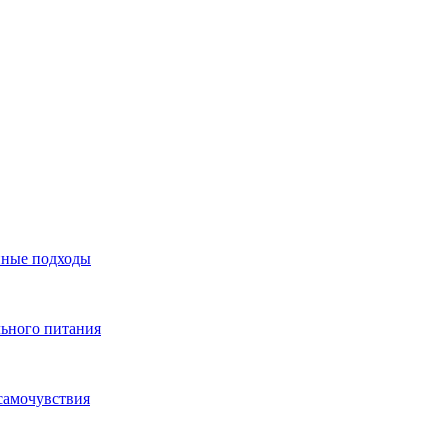
нные подходы
льного питания
самочувствия