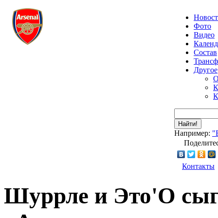
Новос
Фото
Видео
Календ
Состав
Транс
Другое
О
К
К
Найти!
Например:
"
Поделитес
Контакты
Шуррле и Это'О сы