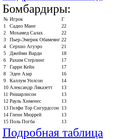
Бомбардиры:
№
Игрок
Г
1
Садио Мане
22
2
Мохамед Салах
22
3
Пьер-Эмерик Обамеянг
22
4
Серхио Агуэро
21
5
Джейми Варди
18
6
Рахим Стерлинг
17
7
Гарри Кейн
17
8
Эден Азар
16
9
Каллум Уилсон
14
10
Александр Ляказетт
13
11
Ришарлисон
13
12
Рауль Хименес
13
13
Гилфи Тор Сигурдссон
13
14
Гленн Мюррей
13
15
Поль Погба
13
Подробная таблица