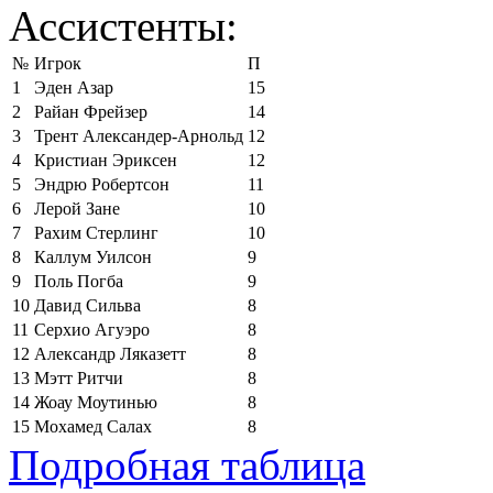
Ассистенты:
№
Игрок
П
1
Эден Азар
15
2
Райан Фрейзер
14
3
Трент Александер-Арнольд
12
4
Кристиан Эриксен
12
5
Эндрю Робертсон
11
6
Лерой Зане
10
7
Рахим Стерлинг
10
8
Каллум Уилсон
9
9
Поль Погба
9
10
Давид Сильва
8
11
Серхио Агуэро
8
12
Александр Ляказетт
8
13
Мэтт Ритчи
8
14
Жоау Моутинью
8
15
Мохамед Салах
8
Подробная таблица