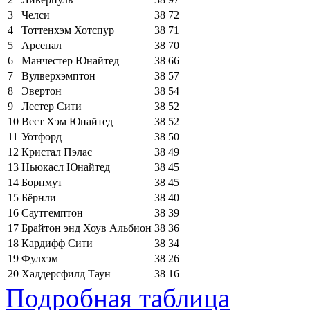
3
Челси
38
72
4
Тоттенхэм Хотспур
38
71
5
Арсенал
38
70
6
Манчестер Юнайтед
38
66
7
Вулверхэмптон
38
57
8
Эвертон
38
54
9
Лестер Сити
38
52
10
Вест Хэм Юнайтед
38
52
11
Уотфорд
38
50
12
Кристал Пэлас
38
49
13
Ньюкасл Юнайтед
38
45
14
Борнмут
38
45
15
Бёрнли
38
40
16
Саутгемптон
38
39
17
Брайтон энд Хоув Альбион
38
36
18
Кардифф Сити
38
34
19
Фулхэм
38
26
20
Хаддерсфилд Таун
38
16
Подробная таблица