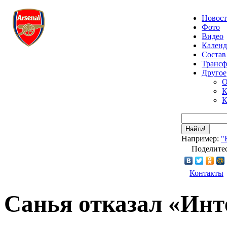
Новос
Фото
Видео
Календ
Состав
Транс
Другое
О
К
К
Найти!
Например:
"
Поделитес
Контакты
Санья отказал «Инт