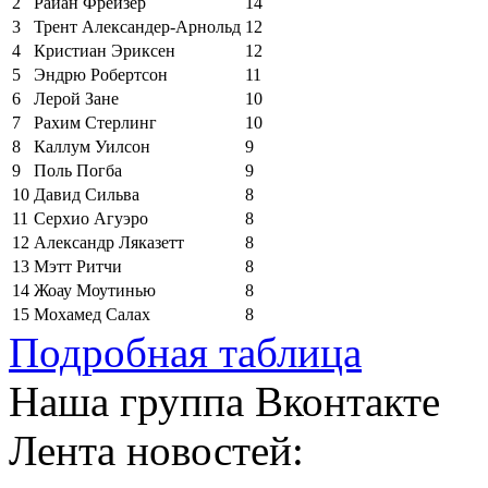
2
Райан Фрейзер
14
3
Трент Александер-Арнольд
12
4
Кристиан Эриксен
12
5
Эндрю Робертсон
11
6
Лерой Зане
10
7
Рахим Стерлинг
10
8
Каллум Уилсон
9
9
Поль Погба
9
10
Давид Сильва
8
11
Серхио Агуэро
8
12
Александр Ляказетт
8
13
Мэтт Ритчи
8
14
Жоау Моутинью
8
15
Мохамед Салах
8
Подробная таблица
Наша группа Вконтакте
Лента новостей: