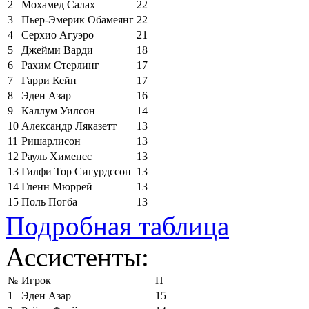
2
Мохамед Салах
22
3
Пьер-Эмерик Обамеянг
22
4
Серхио Агуэро
21
5
Джейми Варди
18
6
Рахим Стерлинг
17
7
Гарри Кейн
17
8
Эден Азар
16
9
Каллум Уилсон
14
10
Александр Ляказетт
13
11
Ришарлисон
13
12
Рауль Хименес
13
13
Гилфи Тор Сигурдссон
13
14
Гленн Мюррей
13
15
Поль Погба
13
Подробная таблица
Ассистенты:
№
Игрок
П
1
Эден Азар
15