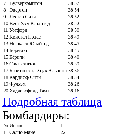
7
Вулверхэмптон
38
57
8
Эвертон
38
54
9
Лестер Сити
38
52
10
Вест Хэм Юнайтед
38
52
11
Уотфорд
38
50
12
Кристал Пэлас
38
49
13
Ньюкасл Юнайтед
38
45
14
Борнмут
38
45
15
Бёрнли
38
40
16
Саутгемптон
38
39
17
Брайтон энд Хоув Альбион
38
36
18
Кардифф Сити
38
34
19
Фулхэм
38
26
20
Хаддерсфилд Таун
38
16
Подробная таблица
Бомбардиры:
№
Игрок
Г
1
Садио Мане
22