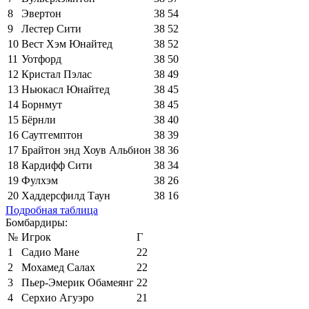
8
Эвертон
38
54
9
Лестер Сити
38
52
10
Вест Хэм Юнайтед
38
52
11
Уотфорд
38
50
12
Кристал Пэлас
38
49
13
Ньюкасл Юнайтед
38
45
14
Борнмут
38
45
15
Бёрнли
38
40
16
Саутгемптон
38
39
17
Брайтон энд Хоув Альбион
38
36
18
Кардифф Сити
38
34
19
Фулхэм
38
26
20
Хаддерсфилд Таун
38
16
Подробная таблица
Бомбардиры:
№
Игрок
Г
1
Садио Мане
22
2
Мохамед Салах
22
3
Пьер-Эмерик Обамеянг
22
4
Серхио Агуэро
21