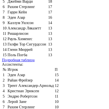
5
Джейми Варди
18
6
Рахим Стерлинг
17
7
Гарри Кейн
17
8
Эден Азар
16
9
Каллум Уилсон
14
10
Александр Ляказетт
13
11
Ришарлисон
13
12
Рауль Хименес
13
13
Гилфи Тор Сигурдссон
13
14
Гленн Мюррей
13
15
Поль Погба
13
Подробная таблица
Ассистенты:
№
Игрок
П
1
Эден Азар
15
2
Райан Фрейзер
14
3
Трент Александер-Арнольд
12
4
Кристиан Эриксен
12
5
Эндрю Робертсон
11
6
Лерой Зане
10
7
Рахим Стерлинг
10