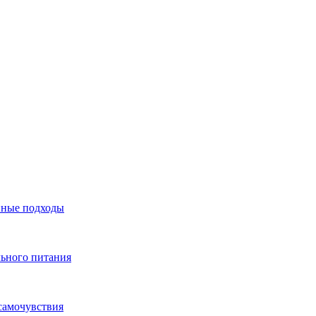
нные подходы
льного питания
самочувствия