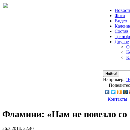
Новост
Фото
Видео
Календ
Состав
Трансф
Другое
О
К
К
Найти!
Например:
"
Поделитес
Контакты
Фламини: «Нам не повезло со
26.3.2014, 22:40