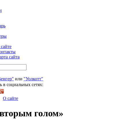
и
арь
еры
 сайте
онтакты
арта сайта
Венгер"
или
"Уолкотт"
ь в социальных сетях:
О сайте
 вторым голом»