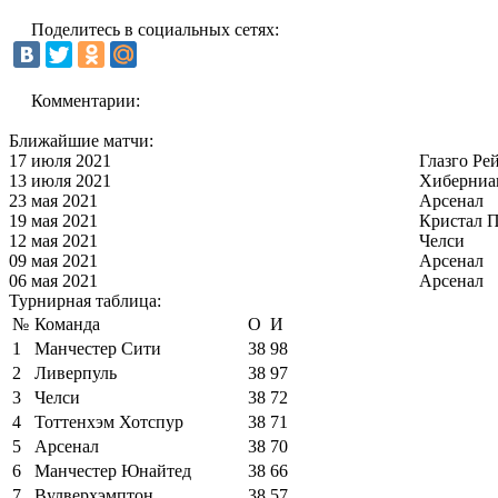
Поделитесь в социальных сетях:
Комментарии:
Ближайшие матчи:
17 июля 2021
Глазго Ре
13 июля 2021
Хиберниа
23 мая 2021
Арсенал
19 мая 2021
Кристал П
12 мая 2021
Челси
09 мая 2021
Арсенал
06 мая 2021
Арсенал
Турнирная таблица:
№
Команда
О
И
1
Манчестер Сити
38
98
2
Ливерпуль
38
97
3
Челси
38
72
4
Тоттенхэм Хотспур
38
71
5
Арсенал
38
70
6
Манчестер Юнайтед
38
66
7
Вулверхэмптон
38
57