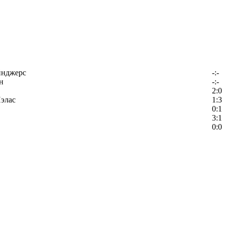
йнджерс
-:-
н
-:-
2:0
элас
1:3
0:1
3:1
0:0