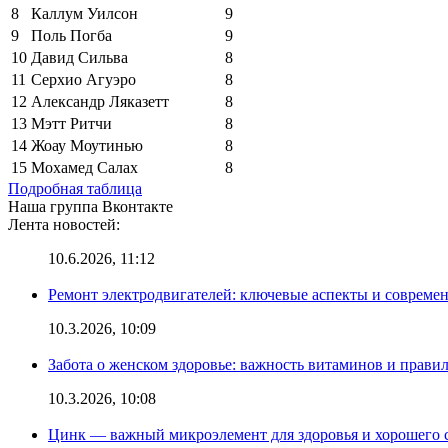
8
Каллум Уилсон
9
9
Поль Погба
9
10
Давид Сильва
8
11
Серхио Агуэро
8
12
Александр Ляказетт
8
13
Мэтт Ритчи
8
14
Жоау Моутинью
8
15
Мохамед Салах
8
Подробная таблица
Наша группа Вконтакте
Лента новостей:
10.6.2026, 11:12
Ремонт электродвигателей: ключевые аспекты и совреме
10.3.2026, 10:09
Забота о женском здоровье: важность витаминов и прави
10.3.2026, 10:08
Цинк — важный микроэлемент для здоровья и хорошего 