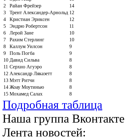
2
Райан Фрейзер
14
3
Трент Александер-Арнольд
12
4
Кристиан Эриксен
12
5
Эндрю Робертсон
11
6
Лерой Зане
10
7
Рахим Стерлинг
10
8
Каллум Уилсон
9
9
Поль Погба
9
10
Давид Сильва
8
11
Серхио Агуэро
8
12
Александр Ляказетт
8
13
Мэтт Ритчи
8
14
Жоау Моутинью
8
15
Мохамед Салах
8
Подробная таблица
Наша группа Вконтакте
Лента новостей: