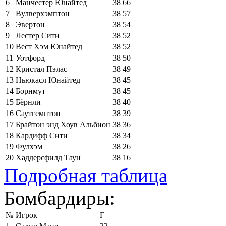
6
Манчестер Юнайтед
38
66
7
Вулверхэмптон
38
57
8
Эвертон
38
54
9
Лестер Сити
38
52
10
Вест Хэм Юнайтед
38
52
11
Уотфорд
38
50
12
Кристал Пэлас
38
49
13
Ньюкасл Юнайтед
38
45
14
Борнмут
38
45
15
Бёрнли
38
40
16
Саутгемптон
38
39
17
Брайтон энд Хоув Альбион
38
36
18
Кардифф Сити
38
34
19
Фулхэм
38
26
20
Хаддерсфилд Таун
38
16
Подробная таблица
Бомбардиры:
№
Игрок
Г