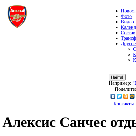
Новос
Фото
Видео
Календ
Состав
Транс
Другое
О
К
К
Найти!
Например:
"
Поделитес
Контакты
Алексис Санчес отд