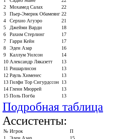
1
Садио Мане
22
2
Мохамед Салах
22
3
Пьер-Эмерик Обамеянг
22
4
Серхио Агуэро
21
5
Джейми Варди
18
6
Рахим Стерлинг
17
7
Гарри Кейн
17
8
Эден Азар
16
9
Каллум Уилсон
14
10
Александр Ляказетт
13
11
Ришарлисон
13
12
Рауль Хименес
13
13
Гилфи Тор Сигурдссон
13
14
Гленн Мюррей
13
15
Поль Погба
13
Подробная таблица
Ассистенты:
№
Игрок
П
1
Эден Азар
15