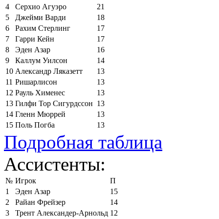
4
Серхио Агуэро
21
5
Джейми Варди
18
6
Рахим Стерлинг
17
7
Гарри Кейн
17
8
Эден Азар
16
9
Каллум Уилсон
14
10
Александр Ляказетт
13
11
Ришарлисон
13
12
Рауль Хименес
13
13
Гилфи Тор Сигурдссон
13
14
Гленн Мюррей
13
15
Поль Погба
13
Подробная таблица
Ассистенты:
№
Игрок
П
1
Эден Азар
15
2
Райан Фрейзер
14
3
Трент Александер-Арнольд
12