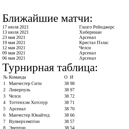
Ближайшие матчи:
17 июля 2021
Глазго Рейнджерс
13 июля 2021
Хиберниан
23 мая 2021
Арсенал
19 мая 2021
Кристал Пэлас
12 мая 2021
Челси
09 мая 2021
Арсенал
06 мая 2021
Арсенал
Турнирная таблица:
№
Команда
О
И
1
Манчестер Сити
38
98
2
Ливерпуль
38
97
3
Челси
38
72
4
Тоттенхэм Хотспур
38
71
5
Арсенал
38
70
6
Манчестер Юнайтед
38
66
7
Вулверхэмптон
38
57
8
Эвертон
38
54