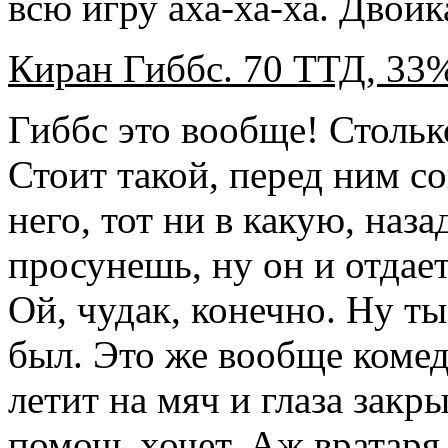
всю игру аха-ха-ха. Двойк
Киран Гиббс. 70 ТТД, 33
Гиббс это вообще! Столько
Стоит такой, перед ним со
него, тот ни в какую, наза
просунешь, ну он и отдае
Ой, чудак, конечно. Ну ты
был. Это же вообще комеди
летит на мяч и глаза закры
помочь хочет. Аж вратаря 