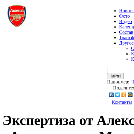
Новос
Фото
Видео
Календ
Состав
Транс
Другое
О
К
К
Найти!
Например:
"
Поделитес
Контакты
Экспертиза от Алек