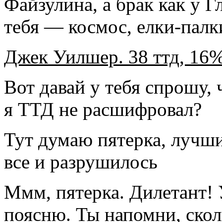
Файзулина, а брак как у Г
тебя — космос, елки-палк
Джек Уилшер. 38 ттд, 16%
Вот давай у тебя спрошу,
я ТТД не расшифровал?
Тут думаю пятерка, лучши
все и разрушилось
Ммм, пятерка. Дилетант! 
поясню. Ты напомни, скол