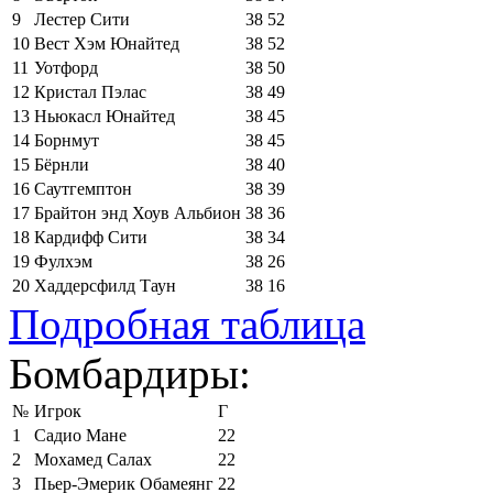
9
Лестер Сити
38
52
10
Вест Хэм Юнайтед
38
52
11
Уотфорд
38
50
12
Кристал Пэлас
38
49
13
Ньюкасл Юнайтед
38
45
14
Борнмут
38
45
15
Бёрнли
38
40
16
Саутгемптон
38
39
17
Брайтон энд Хоув Альбион
38
36
18
Кардифф Сити
38
34
19
Фулхэм
38
26
20
Хаддерсфилд Таун
38
16
Подробная таблица
Бомбардиры:
№
Игрок
Г
1
Садио Мане
22
2
Мохамед Салах
22
3
Пьер-Эмерик Обамеянг
22