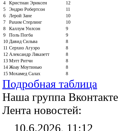
4
Кристиан Эриксен
12
5
Эндрю Робертсон
11
6
Лерой Зане
10
7
Рахим Стерлинг
10
8
Каллум Уилсон
9
9
Поль Погба
9
10
Давид Сильва
8
11
Серхио Агуэро
8
12
Александр Ляказетт
8
13
Мэтт Ритчи
8
14
Жоау Моутинью
8
15
Мохамед Салах
8
Подробная таблица
Наша группа Вконтакте
Лента новостей:
10.6.2026, 11:12