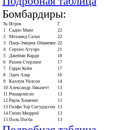
Подробная таблица
Бомбардиры:
№
Игрок
Г
1
Садио Мане
22
2
Мохамед Салах
22
3
Пьер-Эмерик Обамеянг
22
4
Серхио Агуэро
21
5
Джейми Варди
18
6
Рахим Стерлинг
17
7
Гарри Кейн
17
8
Эден Азар
16
9
Каллум Уилсон
14
10
Александр Ляказетт
13
11
Ришарлисон
13
12
Рауль Хименес
13
13
Гилфи Тор Сигурдссон
13
14
Гленн Мюррей
13
15
Поль Погба
13
Подробная таблица