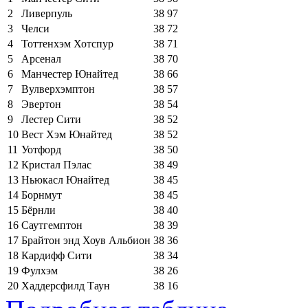
2
Ливерпуль
38
97
3
Челси
38
72
4
Тоттенхэм Хотспур
38
71
5
Арсенал
38
70
6
Манчестер Юнайтед
38
66
7
Вулверхэмптон
38
57
8
Эвертон
38
54
9
Лестер Сити
38
52
10
Вест Хэм Юнайтед
38
52
11
Уотфорд
38
50
12
Кристал Пэлас
38
49
13
Ньюкасл Юнайтед
38
45
14
Борнмут
38
45
15
Бёрнли
38
40
16
Саутгемптон
38
39
17
Брайтон энд Хоув Альбион
38
36
18
Кардифф Сити
38
34
19
Фулхэм
38
26
20
Хаддерсфилд Таун
38
16