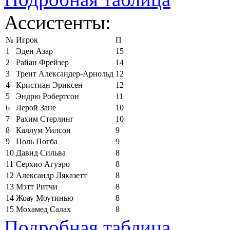
Ассистенты:
№
Игрок
П
1
Эден Азар
15
2
Райан Фрейзер
14
3
Трент Александер-Арнольд
12
4
Кристиан Эриксен
12
5
Эндрю Робертсон
11
6
Лерой Зане
10
7
Рахим Стерлинг
10
8
Каллум Уилсон
9
9
Поль Погба
9
10
Давид Сильва
8
11
Серхио Агуэро
8
12
Александр Ляказетт
8
13
Мэтт Ритчи
8
14
Жоау Моутинью
8
15
Мохамед Салах
8
Подробная таблица