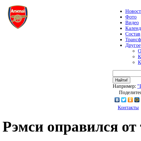
Новос
Фото
Видео
Календ
Состав
Транс
Другое
О
К
К
Найти!
Например:
"
Поделитес
Контакты
Рэмси оправился от