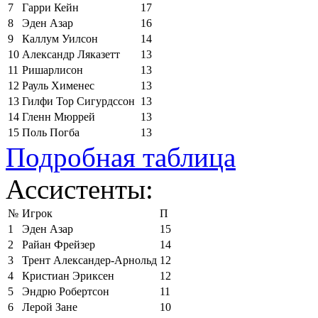
7
Гарри Кейн
17
8
Эден Азар
16
9
Каллум Уилсон
14
10
Александр Ляказетт
13
11
Ришарлисон
13
12
Рауль Хименес
13
13
Гилфи Тор Сигурдссон
13
14
Гленн Мюррей
13
15
Поль Погба
13
Подробная таблица
Ассистенты:
№
Игрок
П
1
Эден Азар
15
2
Райан Фрейзер
14
3
Трент Александер-Арнольд
12
4
Кристиан Эриксен
12
5
Эндрю Робертсон
11
6
Лерой Зане
10