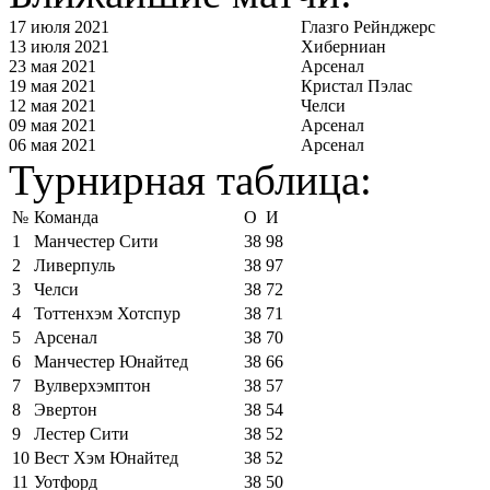
17 июля 2021
Глазго Рейнджерс
13 июля 2021
Хиберниан
23 мая 2021
Арсенал
19 мая 2021
Кристал Пэлас
12 мая 2021
Челси
09 мая 2021
Арсенал
06 мая 2021
Арсенал
Турнирная таблица:
№
Команда
О
И
1
Манчестер Сити
38
98
2
Ливерпуль
38
97
3
Челси
38
72
4
Тоттенхэм Хотспур
38
71
5
Арсенал
38
70
6
Манчестер Юнайтед
38
66
7
Вулверхэмптон
38
57
8
Эвертон
38
54
9
Лестер Сити
38
52
10
Вест Хэм Юнайтед
38
52
11
Уотфорд
38
50