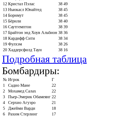
12
Кристал Пэлас
38
49
13
Ньюкасл Юнайтед
38
45
14
Борнмут
38
45
15
Бёрнли
38
40
16
Саутгемптон
38
39
17
Брайтон энд Хоув Альбион
38
36
18
Кардифф Сити
38
34
19
Фулхэм
38
26
20
Хаддерсфилд Таун
38
16
Подробная таблица
Бомбардиры:
№
Игрок
Г
1
Садио Мане
22
2
Мохамед Салах
22
3
Пьер-Эмерик Обамеянг
22
4
Серхио Агуэро
21
5
Джейми Варди
18
6
Рахим Стерлинг
17