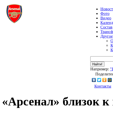
Новос
Фото
Видео
Календ
Состав
Транс
Другое
О
К
К
Найти!
Например:
"
Поделитес
Контакты
«Арсенал» близок 