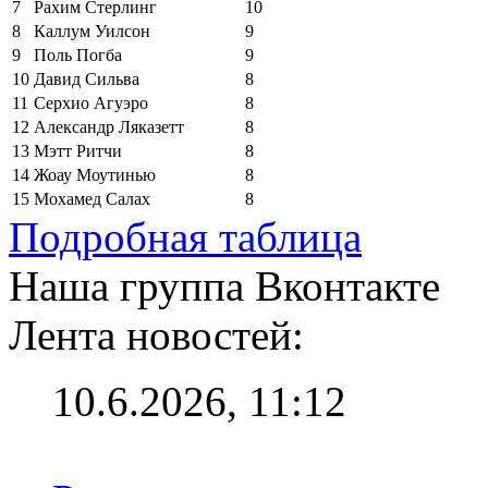
7
Рахим Стерлинг
10
8
Каллум Уилсон
9
9
Поль Погба
9
10
Давид Сильва
8
11
Серхио Агуэро
8
12
Александр Ляказетт
8
13
Мэтт Ритчи
8
14
Жоау Моутинью
8
15
Мохамед Салах
8
Подробная таблица
Наша группа Вконтакте
Лента новостей:
10.6.2026, 11:12